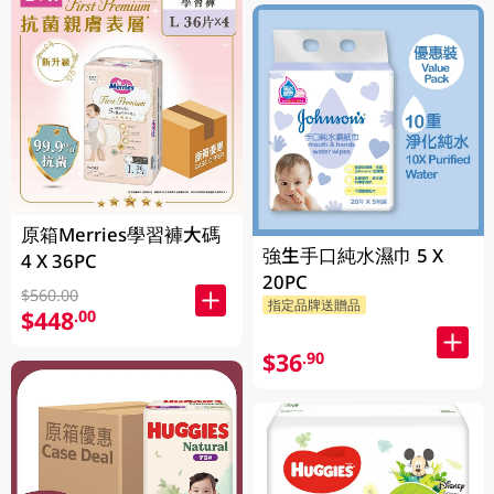
原箱Merries學習褲大碼
強生手口純水濕巾 5 X
4 X 36PC
20PC
$560.00
指定品牌送贈品
$448
.00
$36
.90