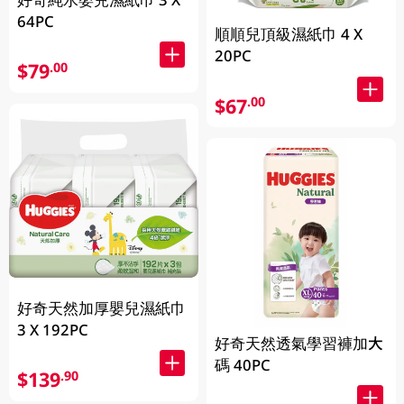
64PC
順順兒頂級濕紙巾 4 X
20PC
$79
.00
$67
.00
好奇天然加厚嬰兒濕紙巾
3 X 192PC
好奇天然透氣學習褲加大
碼 40PC
$139
.90