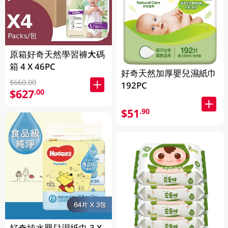
原箱好奇天然學習褲大碼
箱 4 X 46PC
好奇天然加厚嬰兒濕紙巾
$660.00
192PC
$627
.00
$51
.90
好奇純水嬰兒濕紙巾 3 X