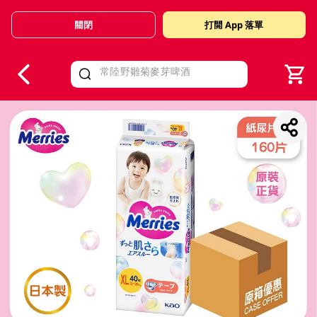
關閉
打開 App 落單
V
alid Until 30 June 2026