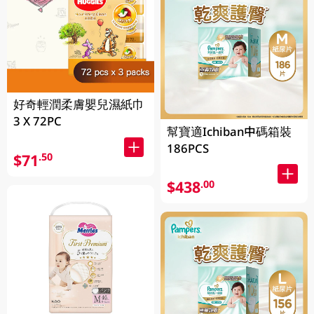
好奇輕潤柔膚嬰兒濕紙巾
3 X 72PC
幫寶適Ichiban中碼箱裝
186PCS
$71
.50
$438
.00