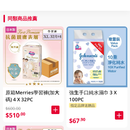
同類商品推薦
原箱Merries學習褲(加大
強生手口純水濕巾 3 X
碼) 4 X 32PC
100PC
指定品牌送贈品
$600.00
$510
.00
$67
.90