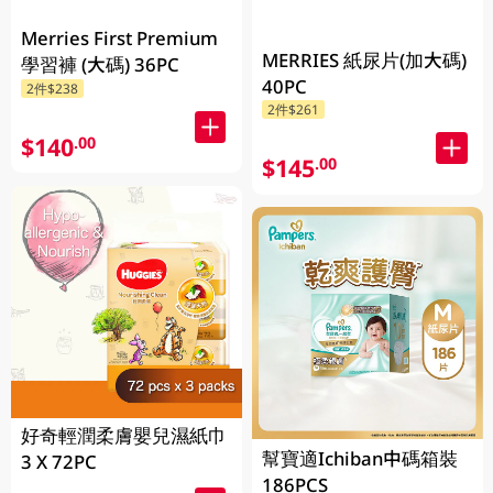
Merries First Premium
MERRIES 紙尿片(加大碼)
學習褲 (大碼) 36PC
40PC
2件$238
2件$261
$140
.00
$145
.00
好奇輕潤柔膚嬰兒濕紙巾
幫寶適Ichiban中碼箱裝
3 X 72PC
186PCS