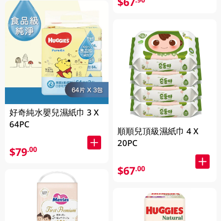
$67
好奇純水嬰兒濕紙巾 3 X
64PC
順順兒頂級濕紙巾 4 X
20PC
$79
.00
$67
.00