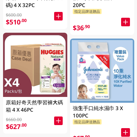
碼) 4 X 32PC
20PC
指定品牌送贈品
$600.00
$510
.00
$36
.90
原箱好奇天然學習褲大碼
強生手口純水濕巾 3 X
箱 4 X 46PC
100PC
$660.00
指定品牌送贈品
$627
.00
.90