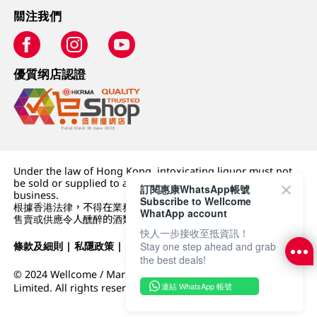
關注我們
優質纲店認證
Under the law of Hong Kong, intoxicating liquor must not
be sold or supplied to a minor (under 18) in the course of
訂閱惠康WhatsApp帳號
business.
Subscribe to Wellcome
根據香港法律，不得在業務過程中，向未成年人 (18 歲以下人士)
WhatApp account
售賣或供應令人醺醉的酒類。
快人一步接收至抵資訊！
條款及細則
|
私隱政策
|
DFI零售集團
Stay one step ahead and grab
the best deals!
© 2024 Wellcome / Market Place. The Dairy Farm Company
連結 WhatsApp 帳號
Limited. All rights reserved.