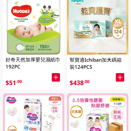
好奇天然加厚嬰兒濕紙巾
幫寶適Ichiban加大碼箱
192PC
裝124PCS
$51
$438
.90
.00