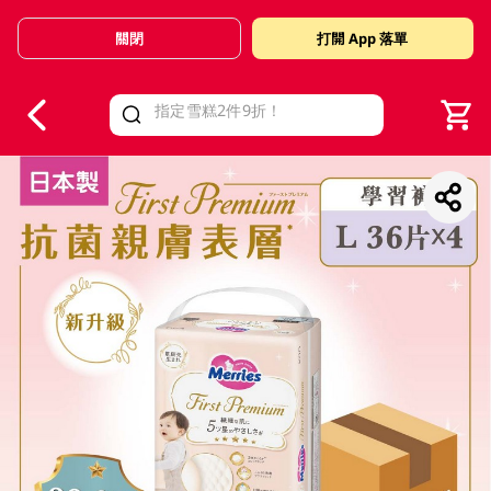
關閉
打開 App 落單
V
alid Until 30 June 2026