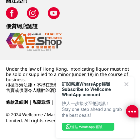
關注我們
優質纲店認證
Under the law of Hong Kong, intoxicating liquor must not
be sold or supplied to a minor (under 18) in the course of
business.
訂閱惠康WhatsApp帳號
根據香港法律，不得在業務過程中，向未成年人 (18 歲以下人士)
Subscribe to Wellcome
售賣或供應令人醺醉的酒類。
WhatApp account
條款及細則
|
私隱政策
|
DFI零售集團
快人一步接收至抵資訊！
Stay one step ahead and grab
© 2024 Wellcome / Market Place. The Dairy Farm Company
the best deals!
Limited. All rights reserved.
連結 WhatsApp 帳號