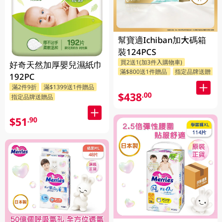
幫寶適Ichiban加大碼箱
裝124PCS
買2送1(加3件入購物車)
好奇天然加厚嬰兒濕紙巾
滿$800送1件贈品
指定品牌送贈品
192PC
滿2件9折
滿$1399送1件贈品
$438
.00
指定品牌送贈品
$51
.90