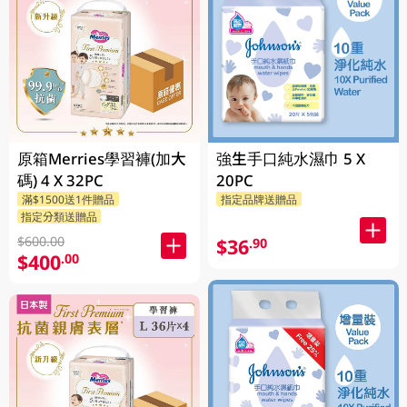
原箱Merries學習褲(加大
強生手口純水濕巾 5 X
碼) 4 X 32PC
20PC
滿$1500送1件贈品
指定品牌送贈品
指定分類送贈品
$600.00
$36
.90
$400
.00