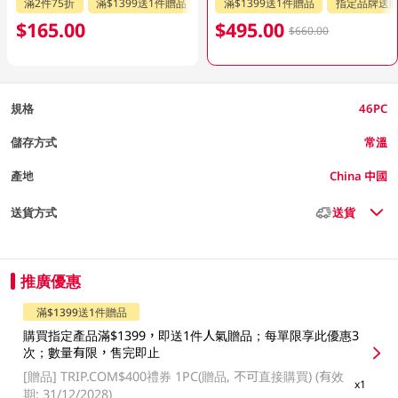
滿2件75折
滿$1399送1件贈品
指定品牌送贈品
滿$1399送1件贈品
指定品牌送
$165.00
$495.00
$660.00
規格
46PC
儲存方式
常溫
產地
China 中國
送貨方式
送貨
推廣優惠
滿$1399送1件贈品
購買指定產品滿$1399，即送1件人氣贈品；每單限享此優惠3
次；數量有限，售完即止
[贈品]
TRIP.COM$400禮券 1PC(贈品, 不可直接購買) (有效
x1
期: 31/12/2028)