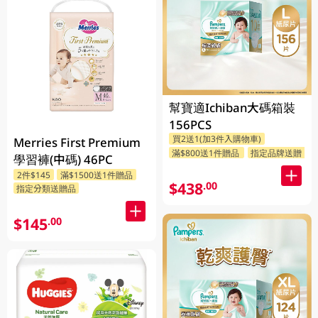
幫寶適Ichiban大碼箱裝
156PCS
買2送1(加3件入購物車)
Merries First Premium
滿$800送1件贈品
指定品牌送贈品
學習褲(中碼) 46PC
2件$145
滿$1500送1件贈品
$438
.00
指定分類送贈品
$145
.00