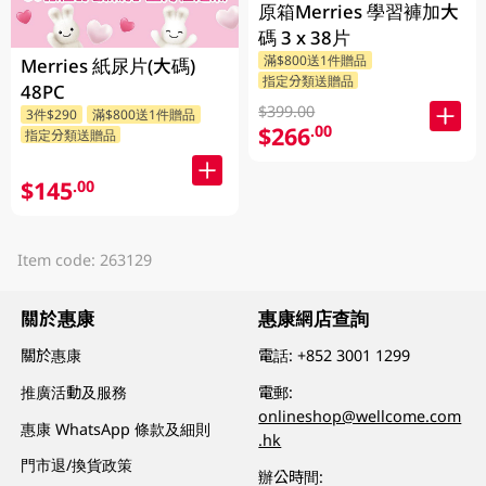
原箱Merries 學習褲加大
碼 3 x 38片
滿$800送1件贈品
Merries 紙尿片(大碼)
指定分類送贈品
48PC
$399.00
3件$290
滿$800送1件贈品
$266
.00
指定分類送贈品
$145
.00
Item code: 263129
關於惠康
惠康網店查詢
關於惠康
電話:
+852 3001 1299
推廣活動及服務
電郵:
onlineshop@wellcome.com
惠康 WhatsApp 條款及細則
.hk
門市退/換貨政策
辦公時間: