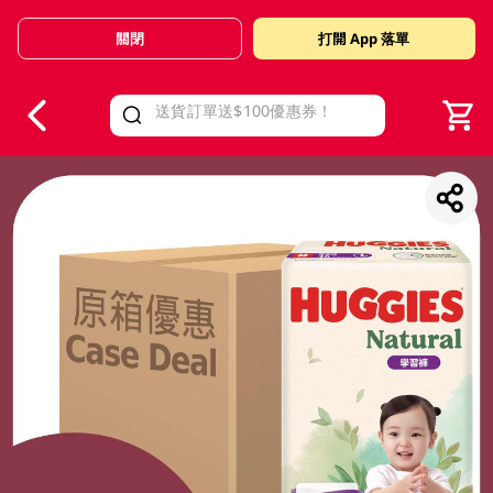
關閉
打開 App 落單
V
alid Until 30 June 2026