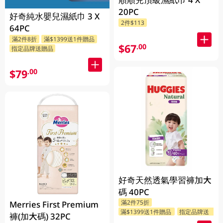
20PC
好奇純水嬰兒濕紙巾 3 X
2件$113
64PC
滿2件8折
滿$1399送1件贈品
$67
.00
指定品牌送贈品
$79
.00
好奇天然透氣學習褲加大
碼 40PC
滿2件75折
Merries First Premium
滿$1399送1件贈品
指定品牌送贈品
褲(加大碼) 32PC