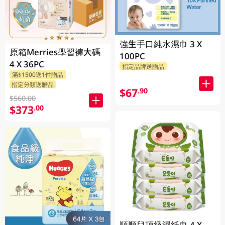
強生手口純水濕巾 3 X
原箱Merries學習褲大碼
100PC
4 X 36PC
指定品牌送贈品
滿$1500送1件贈品
指定分類送贈品
$67
.90
$560.00
$373
.00
順順兒頂級濕紙巾 4 X