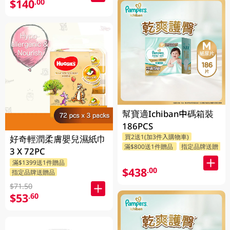
$140
.00
幫寶適Ichiban中碼箱裝
186PCS
買2送1(加3件入購物車)
好奇輕潤柔膚嬰兒濕紙巾
滿$800送1件贈品
指定品牌送贈品
3 X 72PC
滿$1399送1件贈品
$438
.00
指定品牌送贈品
$71.50
$53
.60