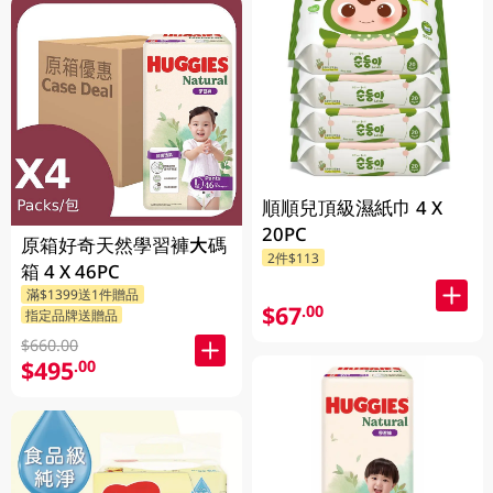
順順兒頂級濕紙巾 4 X
20PC
原箱好奇天然學習褲大碼
2件$113
箱 4 X 46PC
滿$1399送1件贈品
$67
.00
指定品牌送贈品
$660.00
$495
.00