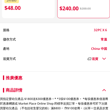
2件$80
$48.00
$240.00
$288.00
規格
32PC X 6
儲存方式
常溫
產地
China 中國
送貨方式
送貨
推廣優惠
商品詳情
買指定嬰幼兒產品 $1800送$300優惠券。* *3張$100優惠券。 *每張優惠券僅適用
於惠康網購或 Market Place Online Shop 的標準送貨訂單。每張優惠券可於下次購
買嬰幼兒產品 （不包括初生嬰兒奶粉）滿$800， 作$100使用。 (以單一交易及折實