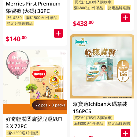
買2送1(加3件入購物車)
Merries First Premium
滿$800送1件贈品
指定品牌送贈品
學習褲 (大碼) 36PC
3件$280
滿$1500送1件贈品
$438
.00
指定分類送贈品
$140
.00
幫寶適Ichiban大碼箱裝
156PCS
買2送1(加3件入購物車)
好奇輕潤柔膚嬰兒濕紙巾
滿$800送1件贈品
指定品牌送贈品
3 X 72PC
滿$1399送1件贈品