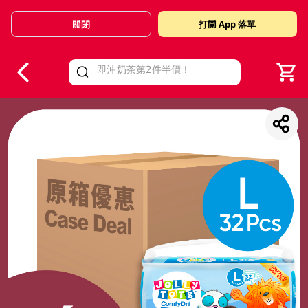
關閉
打開 App 落單
V
alid Until 30 June 2026