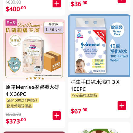
$600.00
$36
.90
$400
.00
強生手口純水濕巾 3 X
原箱Merries學習褲大碼
100PC
4 X 36PC
指定品牌送贈品
滿$1500送1件贈品
指定分類送贈品
$67
.90
$560.00
$373
.00