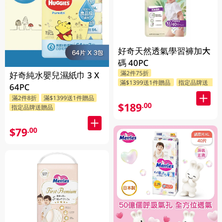
好奇天然透氣學習褲加大
碼 40PC
滿2件75折
好奇純水嬰兒濕紙巾 3 X
滿$1399送1件贈品
指定品牌送贈品
64PC
滿2件8折
滿$1399送1件贈品
$189
.00
指定品牌送贈品
$79
.00