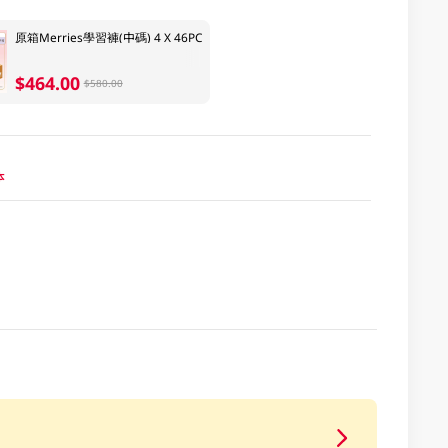
原箱Merries學習褲(中碼) 4 X 46PC
$464.00
$580.00
本