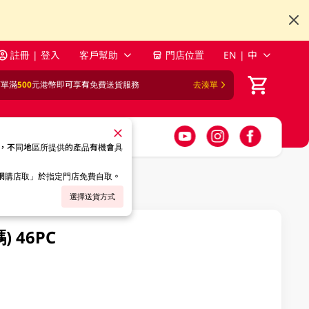
註冊 | 登入
客戶幫助
門店位置
EN | 中
訂單滿
500
元港幣即可享有免費送貨服務
去湊單
，不同地區所提供的產品有機會具
「網購店取」於指定門店免費自取。
選擇送貨方式
) 46PC