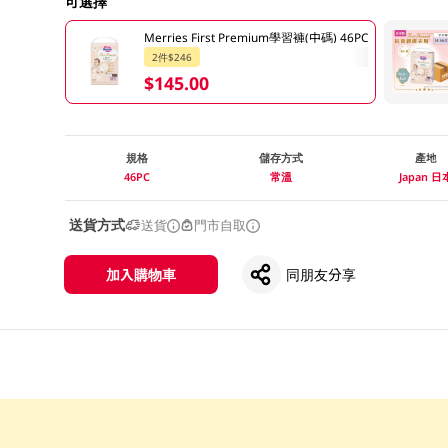
可選擇
Merries First Premium學習褲(中碼) 46PC
2件$246
$145.00
規格
儲存方式
產地
46PC
常溫
Japan 日
送貨方式
送貨
門市自取
加入購物車
同朋友分享