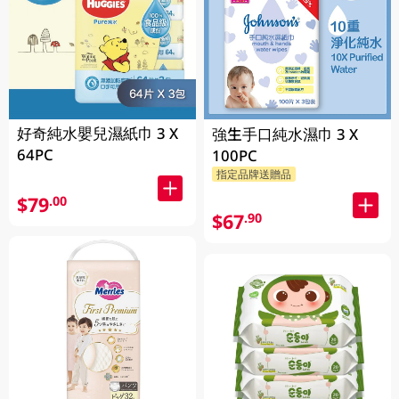
好奇純水嬰兒濕紙巾 3 X
強生手口純水濕巾 3 X
64PC
100PC
指定品牌送贈品
$79
.00
$67
.90