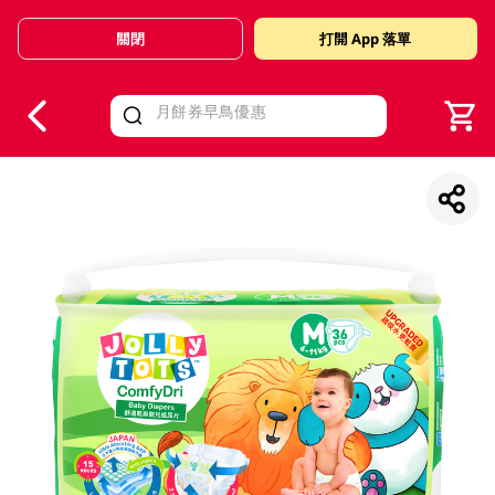
關閉
打開 App 落單
V
alid Until 30 June 2026