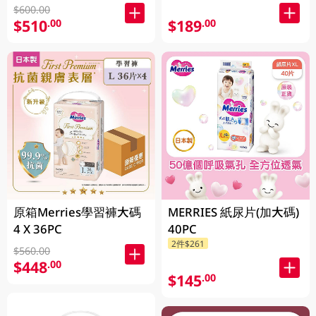
$600.00
$510
$189
.00
.00
原箱Merries學習褲大碼
MERRIES 紙尿片(加大碼)
4 X 36PC
40PC
2件$261
$560.00
$448
.00
$145
.00