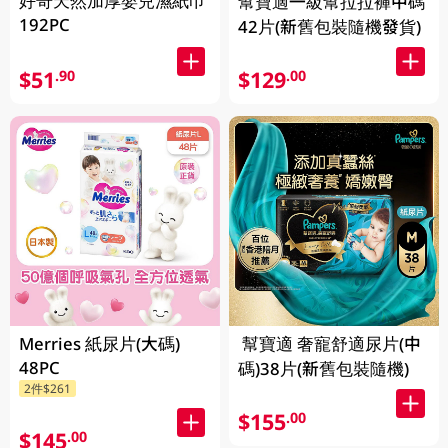
好奇天然加厚嬰兒濕紙巾
幫寶適一級幫拉拉褲中碼
192PC
42片(新舊包裝隨機發貨)
$51
$129
.90
.00
Merries 紙尿片(大碼)
幫寶適 奢寵舒適尿片(中
48PC
碼)38片(新舊包裝隨機)
2件$261
$155
.00
$145
.00