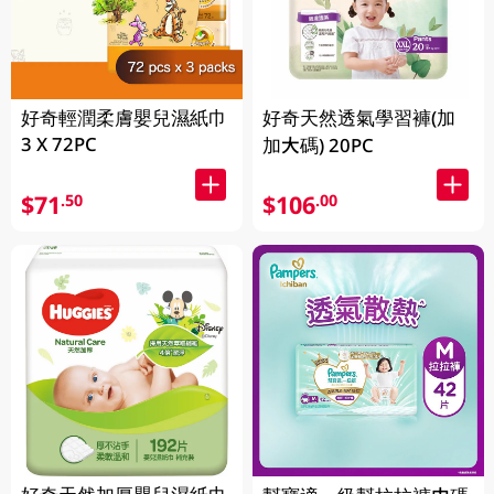
好奇輕潤柔膚嬰兒濕紙巾
好奇天然透氣學習褲(加
3 X 72PC
加大碼) 20PC
$71
$106
.50
.00