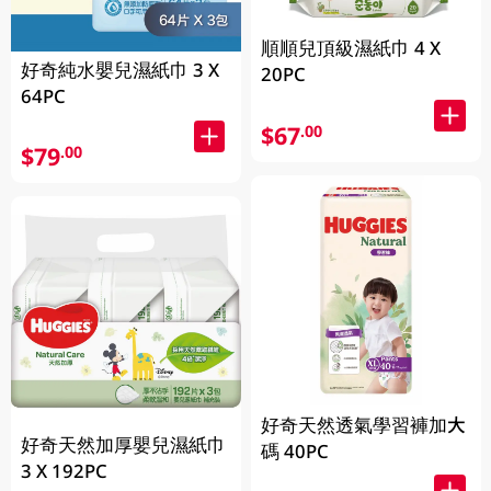
順順兒頂級濕紙巾 4 X
好奇純水嬰兒濕紙巾 3 X
20PC
64PC
$67
.00
$79
.00
好奇天然透氣學習褲加大
好奇天然加厚嬰兒濕紙巾
碼 40PC
3 X 192PC