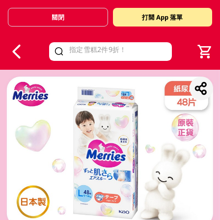
關閉
打開 App 落單
V
alid Until 30 June 2026