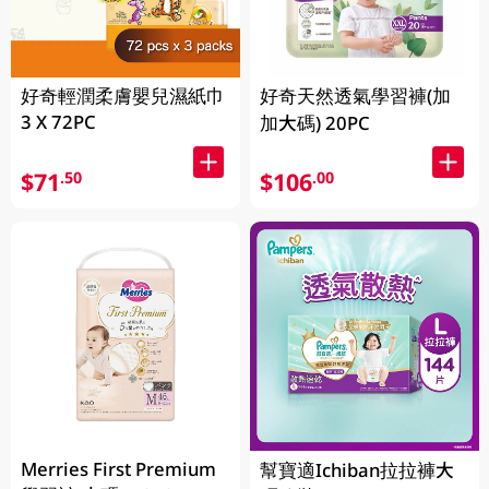
好奇輕潤柔膚嬰兒濕紙巾
好奇天然透氣學習褲(加
3 X 72PC
加大碼) 20PC
$71
$106
.50
.00
Merries First Premium
幫寶適Ichiban拉拉褲大