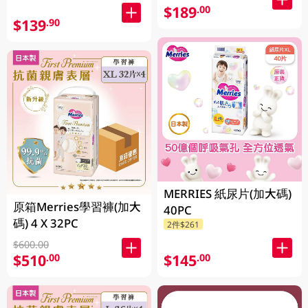
$189
.00
$139
.90
MERRIES 紙尿片(加大碼)
原箱Merries學習褲(加大
40PC
碼) 4 X 32PC
2件$261
$600.00
$510
$145
.00
.00