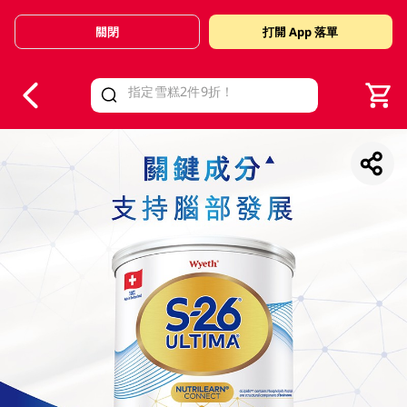
關閉
打開 App 落單
V
alid Until 30 June 2026