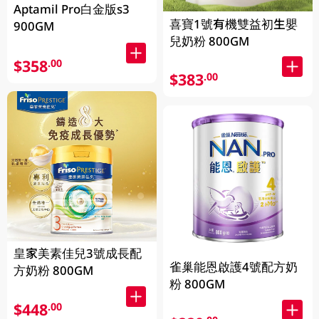
Aptamil Pro白金版s3
喜寶1號有機雙益初生嬰
900GM
兒奶粉 800GM
$358
.00
$383
.00
皇家美素佳兒3號成長配
雀巢能恩啟護4號配方奶
方奶粉 800GM
粉 800GM
$448
.00