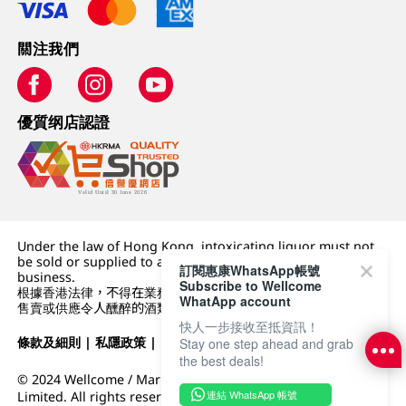
關注我們
優質纲店認證
Under the law of Hong Kong, intoxicating liquor must not
be sold or supplied to a minor (under 18) in the course of
訂閱惠康WhatsApp帳號
business.
Subscribe to Wellcome
根據香港法律，不得在業務過程中，向未成年人 (18 歲以下人士)
WhatApp account
售賣或供應令人醺醉的酒類。
快人一步接收至抵資訊！
條款及細則
|
私隱政策
|
DFI零售集團
Stay one step ahead and grab
the best deals!
© 2024 Wellcome / Market Place. The Dairy Farm Company
連結 WhatsApp 帳號
Limited. All rights reserved.