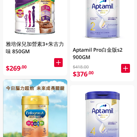
雅培保兒加營素3+朱古力
Aptamil Pro白金版s2
味 850GM
900GM
$269
.00
$418.00
$376
.00