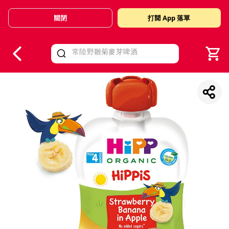
關閉
打開 App 落單
V
alid Until 30 June 2026