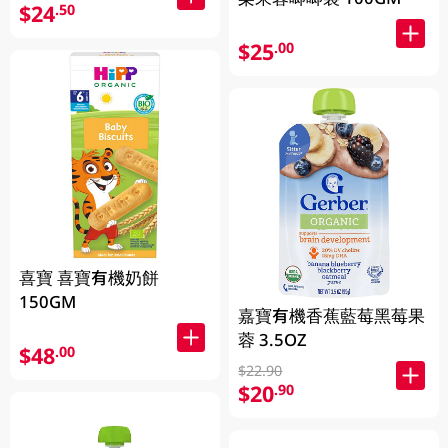
$24
.50
$25
.00
喜寶 喜寶有機奶餅
150GM
嘉寶有機香蕉藍莓黑莓果
蓉 3.5OZ
$48
.00
$22.90
$20
.90