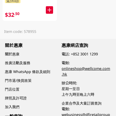
滿2件8折
$32
.50
Item code: 578955
關於惠康
惠康網店查詢
關於惠康
電話:
+852 3001 1299
推廣活動及服務
電郵:
onlineshop@wellcome.com
惠康 WhatsApp 條款及細則
.hk
門市退/換貨政策
辦公時間:
星期一至日
門店位置
上午九時至晚上六時
牌照及許可證
企業合作及大量訂購查詢
加入我們
電郵:
webusiness@dfiretailgroup