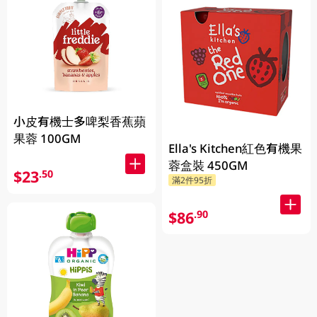
小皮有機士多啤梨香蕉蘋
果蓉 100GM
Ella's Kitchen紅色有機果
蓉盒裝 450GM
$23
.50
滿2件95折
$86
.90