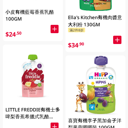
小皮有機藍莓香蕉乳酪
Ella's Kitchen有機肉醬意
100GM
大利粉 130GM
滿2件8折
$24
.50
$34
.90
LITTLE FREDDIE有機士多
啤梨香蕉希臘式乳酪
喜寶有機李子黑加侖子洋
100GM
梨果蓉唧唧裝 100GM