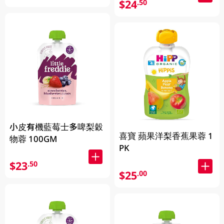
$24
.50
小皮有機藍莓士多啤梨穀
喜寶 蘋果洋梨香蕉果蓉 1
物蓉 100GM
PK
$23
.50
$25
.00