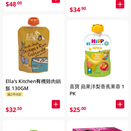
$48
.00
$34
.90
Ella's Kitchen有機雞肉鍋
喜寶 蘋果洋梨香蕉果蓉 1
飯 130GM
PK
滿2件8折
$32
$25
.50
.00