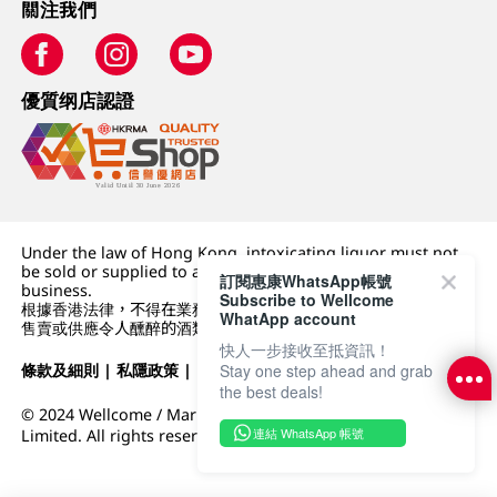
關注我們
優質纲店認證
Under the law of Hong Kong, intoxicating liquor must not
be sold or supplied to a minor (under 18) in the course of
訂閱惠康WhatsApp帳號
business.
Subscribe to Wellcome
根據香港法律，不得在業務過程中，向未成年人 (18 歲以下人士)
WhatApp account
售賣或供應令人醺醉的酒類。
快人一步接收至抵資訊！
條款及細則
|
私隱政策
|
DFI零售集團
Stay one step ahead and grab
the best deals!
© 2024 Wellcome / Market Place. The Dairy Farm Company
連結 WhatsApp 帳號
Limited. All rights reserved.