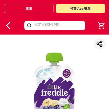
關閉
打開 App 落單
V
alid Until 30 June 2026