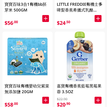
寶寶百味3合1有機bb胚
LITTLE FREDDIE有機士多
芽米 500GM
啤梨香蕉希臘式乳酪
100GM
$56
$24
.00
.50
寶寶百味有機嬰幼兒紫菜
嘉寶有機香蕉藍莓黑莓果
無添加鹽 20GM
蓉 3.5OZ
$22.90
$58
$20
.00
.90