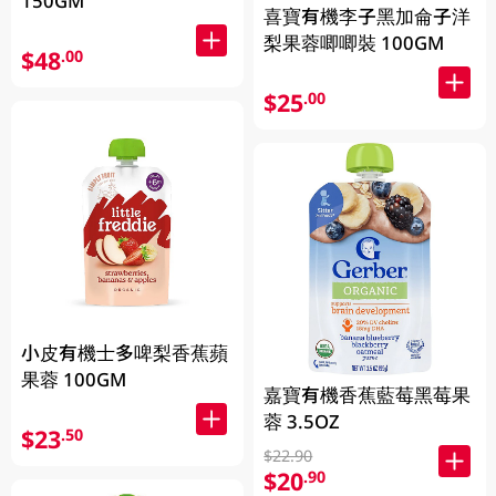
150GM
喜寶有機李子黑加侖子洋
梨果蓉唧唧裝 100GM
$48
.00
$25
.00
小皮有機士多啤梨香蕉蘋
果蓉 100GM
嘉寶有機香蕉藍莓黑莓果
蓉 3.5OZ
$23
.50
$22.90
$20
.90