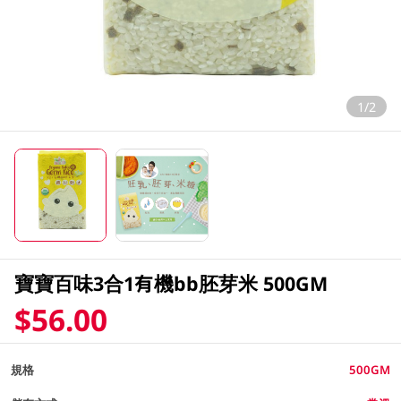
1/2
寶寶百味3合1有機bb胚芽米 500GM
$56.00
規格
500GM