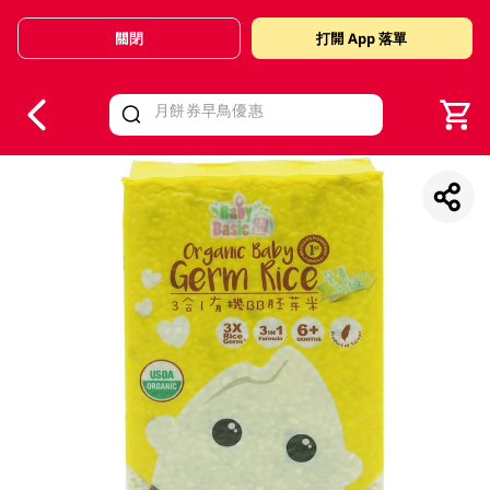
關閉
打開 App 落單
V
alid Until 30 June 2026