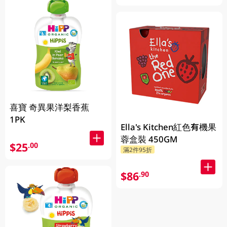
喜寶 奇異果洋梨香蕉
1PK
Ella's Kitchen紅色有機果
蓉盒裝 450GM
$25
.00
滿2件95折
$86
.90