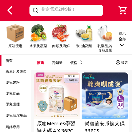
V
alid Until 30 June 2026
顯示
全部
原箱優惠
水果及蔬菜
肉類及海鮮
米, 油及麵
乳製品,冷凍
早餐及
食品及蛋類
所有
篩選
推薦
高銷量
價格
紙尿片及濕巾
嬰兒奶粉
嬰兒食品
嬰兒護理
嬰兒清潔用品
原箱Merries學習
幫寶適安睡褲大碼
媽媽專用
褲大碼 4 X 36PC
33PCS