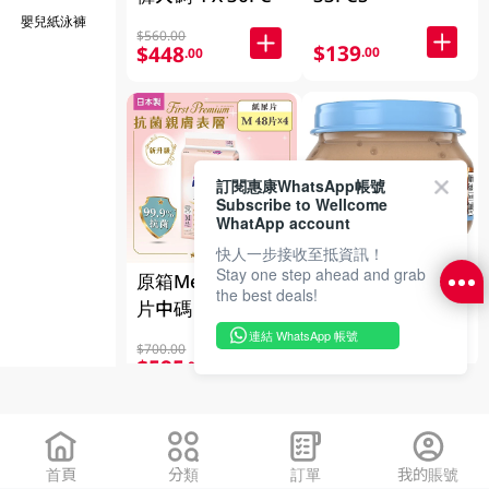
嬰兒紙泳褲
$560.00
$139
$448
.00
.00
訂閱惠康WhatsApp帳號
Subscribe to Wellcome
WhatApp account
快人一步接收至抵資訊！
Stay one step ahead and grab
嘉寶雞肉 2.5OZ
原箱Merries 紙尿
the best deals!
片中碼 4 x 48片
$16
連結 WhatsApp 帳號
.50
$700.00
$595
.00
首頁
分類
訂單
我的賬號