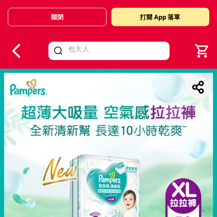
關閉
打開 App 落單
V
alid Until 30 June 2026