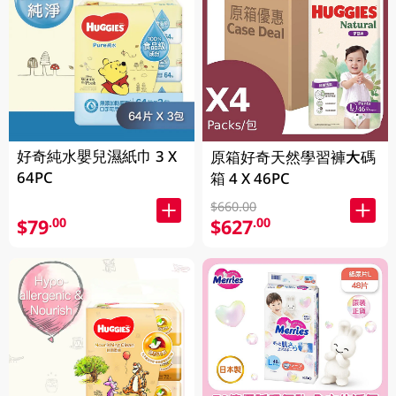
好奇純水嬰兒濕紙巾 3 X
原箱好奇天然學習褲大碼
64PC
箱 4 X 46PC
$660.00
$79
$627
.00
.00