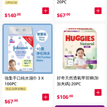
20PC
2件$238
$140
$67
.00
.00
好奇天然透氣學習褲(加
強生手口純水濕巾 3 X
100PC
加大碼) 20PC
指定品牌送贈品
$106
.00
$67
.90