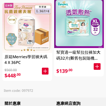
幫寶適一級幫拉拉褲加大
原箱Merries學習褲大碼
碼32片(新舊包裝隨機發
4 X 36PC
貨)
$139
.00
$560.00
$448
.00
Item code: 097972
關於惠康
惠康網店查詢