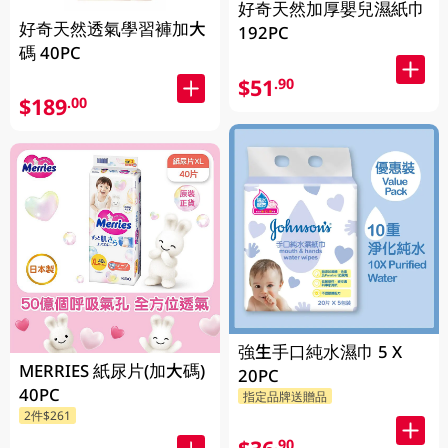
好奇天然加厚嬰兒濕紙巾
好奇天然透氣學習褲加大
192PC
碼 40PC
$51
.90
$189
.00
強生手口純水濕巾 5 X
MERRIES 紙尿片(加大碼)
20PC
40PC
指定品牌送贈品
2件$261
.90