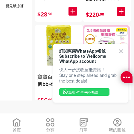
嬰兒紙泳褲
$28
$220
.50
.00
訂閱惠康WhatsApp帳號
Subscribe to Wellcome
WhatApp account
快人一步接收至抵資訊！
Stay one step ahead and grab
寶寶百味3合1有
Merries 學習褲加
the best deals!
機bb胚芽米
大碼 38片
500GM
2件$239
連結 WhatsApp 帳號
$56
.00
$133
.00
首頁
分類
訂單
我的賬號