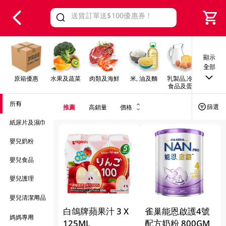
V
alid Until 30 June 2026
顯示
全部
原箱優惠
水果及蔬菜
肉類及海鮮
米, 油及麵
乳製品,冷凍
早餐及
食品及蛋類
所有
篩選
推薦
高銷量
價格
紙尿片及濕巾
嬰兒奶粉
嬰兒食品
嬰兒護理
嬰兒清潔用品
白鴿牌蘋果汁 3 X
雀巢能恩啟護4號
媽媽專用
125ML
配方奶粉 800GM