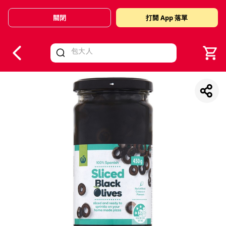
關閉
打開 App 落單
V
alid Until 30 June 2026