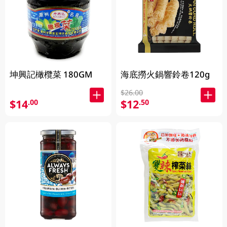
坤興記橄欖菜 180GM
海底撈火鍋響鈴卷120g
$26.00
$14
$12
.00
.50