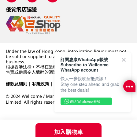
優質纲店認證
Under the law of Hong Kong, intoxicating liquor must not
be sold or supplied to a minor (under 18) in the course of
訂閱惠康WhatsApp帳號
business.
Subscribe to Wellcome
根據香港法律，不得在業務過程中，向未成年人 (18 歲以下人士)
WhatApp account
售賣或供應令人醺醉的酒類。
快人一步接收至抵資訊！
條款及細則
|
私隱政策
|
DFI零售集團
Stay one step ahead and grab
the best deals!
© 2024 Wellcome / Market Place. The Dairy Farm Company
連結 WhatsApp 帳號
Limited. All rights reserved.
加入購物車