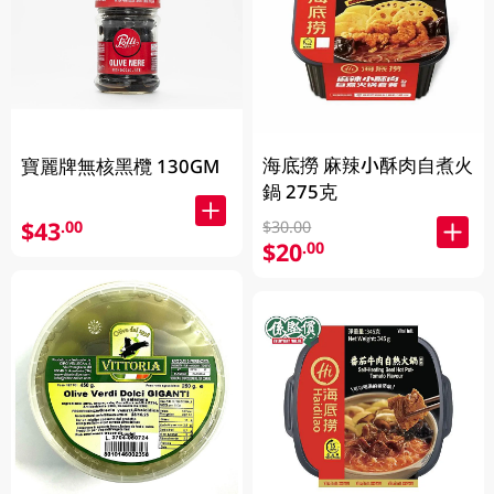
海底撈 麻辣小酥肉自煮火
寶麗牌無核黑欖 130GM
鍋 275克
$43
.00
$30.00
$20
.00