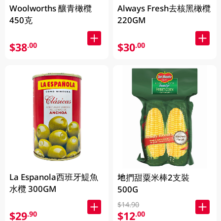
Woolworths 釀青橄欖
Always Fresh去核黑橄欖
450克
220GM
$38
$30
.00
.00
La Espanola西班牙鯷魚
地捫甜粟米棒2支裝
水欖 300GM
500G
$14.90
$29
$12
.90
.00