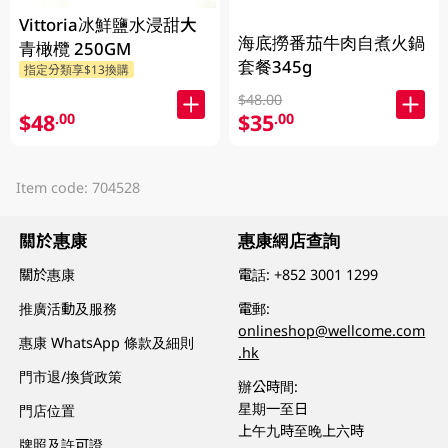
Vittoria冰鮮鹽水浸甜大
海底撈番茄牛肉自煮火鍋
青橄欖 250GM
套餐345g
指定分類享$13換購
$48.00
$48
$35
.00
.00
Item code: 704528
關於惠康
惠康網店查詢
關於惠康
電話:
+852 3001 1299
推廣活動及服務
電郵:
onlineshop@wellcome.com
惠康 WhatsApp 條款及細則
.hk
門市退/換貨政策
辦公時間:
星期一至日
門店位置
上午九時至晚上六時
牌照及許可證