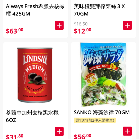
Always Fresh希臘去核橄
美味棧雙辣榨菜絲 3 X
欖 425GM
70GM
$16.50
$63
$12
.00
.00
SANKO 海藻沙律 70GM
苓莤中加州去核黑水欖
6OZ
買1送1(加2件入購物車)
$56
.00
$31
.80