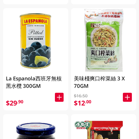
La Espanola西班牙無核
美味棧爽口榨菜絲 3 X
黑水欖 300GM
70GM
$16.50
$29
$12
.90
.00