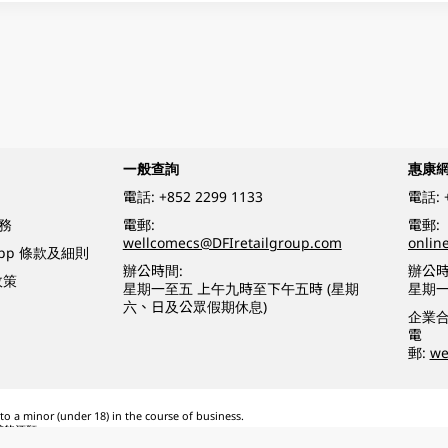
一般查詢
惠康
電話:
+852 2299 1133
電話:
務
電郵:
電郵:
wellcomecs@DFIretailgroup.com
onlin
App 條款及細則
辦公時間:
辦公時
政策
星期一至五 上午九時至下午五時 (星期
星期一
六、日及公眾假期休息)
企業
電
郵:
we
o a minor (under 18) in the course of business.
醉的酒類。