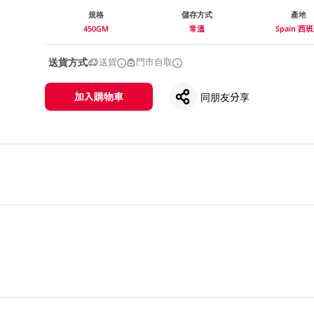
規格
儲存方式
產地
450GM
常溫
Spain 西
送貨方式
送貨
門市自取
加入購物車
同朋友分享