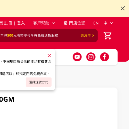
註冊 | 登入
客戶幫助
門店位置
EN | 中
訂單滿
500
元港幣即可享有免費送貨服務
去湊單
，不同地區所提供的產品有機會具
「網購店取」於指定門店免費自取。
選擇送貨方式
0GM