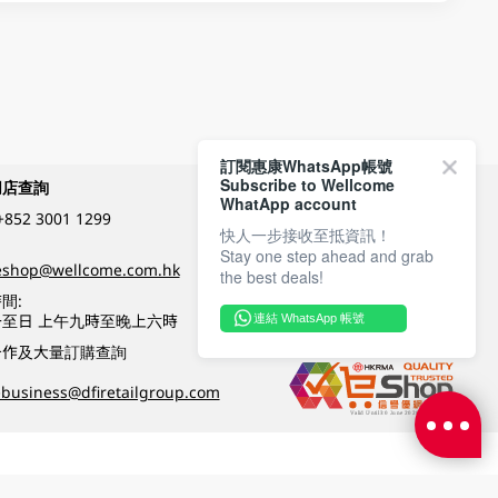
訂閱惠康WhatsApp帳號
Subscribe to Wellcome
網店查詢
付款方式
WhatApp account
+852 3001 1299
快人一步接收至抵資訊！
Stay one step ahead and grab
關注我們
eshop@wellcome.com.hk
the best deals!
間:
至日 上午九時至晚上六時
連結 WhatsApp 帳號
優質纲店認證
合作及大量訂購查詢
business@dfiretailgroup.com
條款及細則
|
私隱政策
|
DFI零售集團