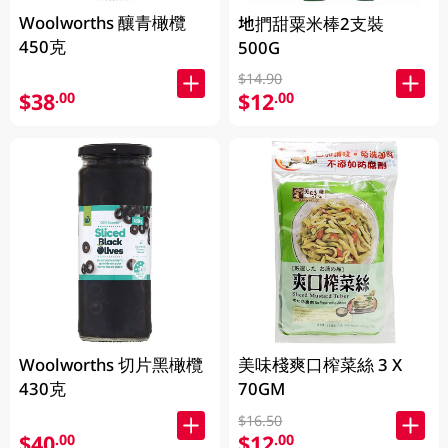
Woolworths 釀青橄欖
地捫甜粟米棒2支裝
450克
500G
$14.90
$38
$12
.00
.00
Woolworths 切片黑橄欖
美味棧爽口榨菜絲 3 X
430克
70GM
$16.50
$40
$12
.00
.00