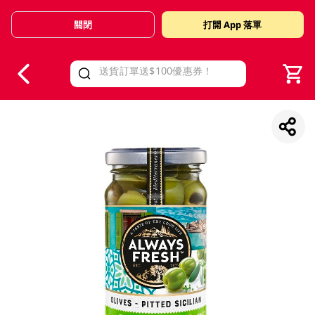
關閉
打開 App 落單
V
alid Until 30 June 2026