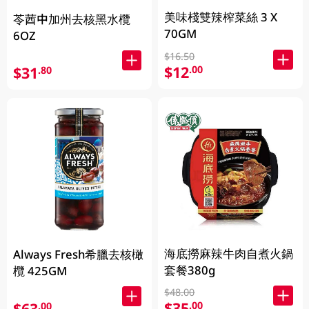
美味棧雙辣榨菜絲 3 X
苓莤中加州去核黑水欖
70GM
6OZ
$16.50
$12
.00
$31
.80
海底撈麻辣牛肉自煮火鍋
Always Fresh希臘去核橄
套餐380g
欖 425GM
$48.00
$35
.00
$63
.00