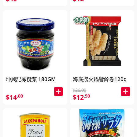
坤興記橄欖菜 180GM
海底撈火鍋響鈴卷120g
$26.00
$14
$12
.00
.50