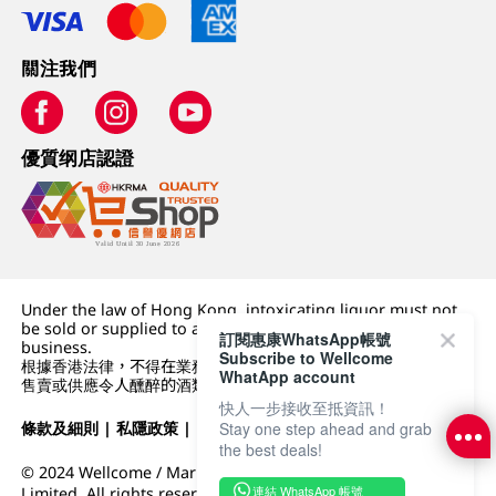
關注我們
優質纲店認證
Under the law of Hong Kong, intoxicating liquor must not
be sold or supplied to a minor (under 18) in the course of
訂閱惠康WhatsApp帳號
business.
Subscribe to Wellcome
根據香港法律，不得在業務過程中，向未成年人 (18 歲以下人士)
WhatApp account
售賣或供應令人醺醉的酒類。
快人一步接收至抵資訊！
條款及細則
|
私隱政策
|
DFI零售集團
Stay one step ahead and grab
the best deals!
© 2024 Wellcome / Market Place. The Dairy Farm Company
連結 WhatsApp 帳號
Limited. All rights reserved.