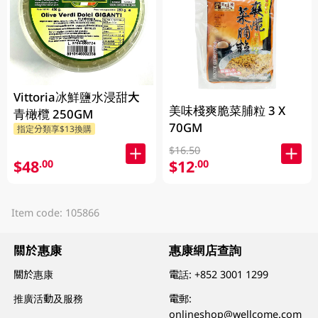
Vittoria冰鮮鹽水浸甜大
美味棧爽脆菜脯粒 3 X
青橄欖 250GM
70GM
指定分類享$13換購
$16.50
$48
$12
.00
.00
Item code: 105866
關於惠康
惠康網店查詢
關於惠康
電話:
+852 3001 1299
推廣活動及服務
電郵:
onlineshop@wellcome.com