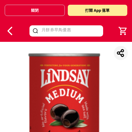
關閉
打開 App 落單
V
alid Until 30 June 2026