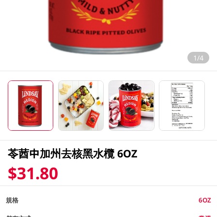
1/4
苓莤中加州去核黑水欖 6OZ
$31.80
規格
6OZ