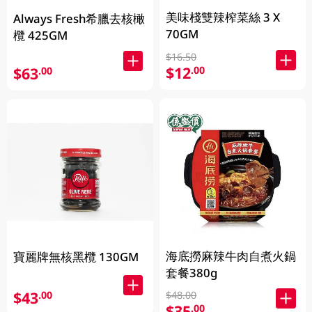
美味棧雙辣榨菜絲 3 X
Always Fresh希臘去核橄
70GM
欖 425GM
$16.50
$12
.00
$63
.00
海底撈麻辣牛肉自煮火鍋
寶麗牌無核黑欖 130GM
套餐380g
$43
.00
$48.00
$35
.00