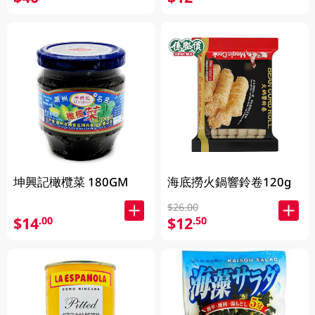
坤興記橄欖菜 180GM
海底撈火鍋響鈴卷120g
$26.00
$14
$12
.00
.50