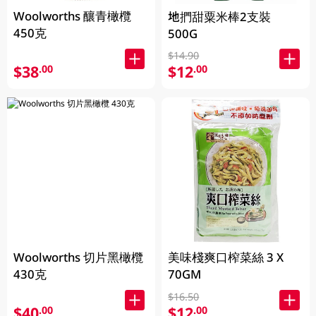
Woolworths 釀青橄欖
地捫甜粟米棒2支裝
450克
500G
$14.90
$38
$12
.00
.00
Woolworths 切片黑橄欖
美味棧爽口榨菜絲 3 X
430克
70GM
$16.50
$40
$12
.00
.00