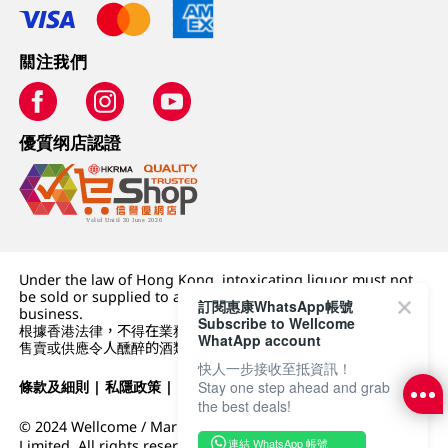
關注我們
優質纲店認證
Under the law of Hong Kong, intoxicating liquor must not
be sold or supplied to a minor (under 18) in the course of
訂閱惠康WhatsApp帳號
business.
Subscribe to Wellcome
根據香港法律，不得在業務過程中，向未成年人 (18 歲以下人士)
WhatApp account
售賣或供應令人醺醉的酒類。
快人一步接收至抵資訊！
條款及細則
|
私隱政策
|
DFI零售集團
Stay one step ahead and grab
the best deals!
© 2024 Wellcome / Market Place. The Dairy Farm Company
連結 WhatsApp 帳號
Limited. All rights reserved.