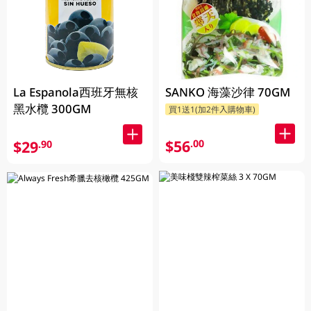
La Espanola西班牙無核
SANKO 海藻沙律 70GM
黑水欖 300GM
買1送1(加2件入購物車)
$56
.00
$29
.90