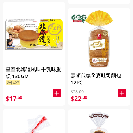
皇室北海道風味牛乳味蛋
嘉頓低糖全麥吐司麵包
糕 130GM
12PC
2件$27
$28.00
$17
$22
.50
.00