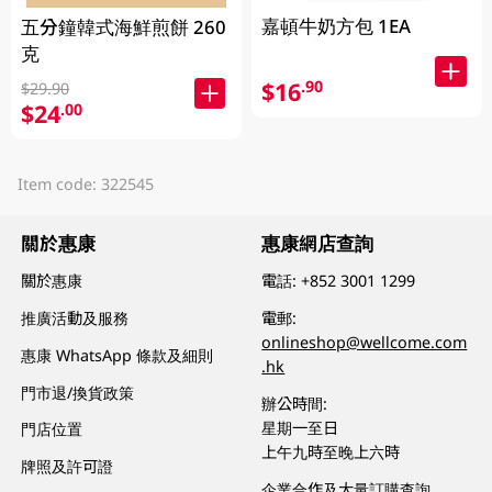
嘉頓牛奶方包 1EA
五分鐘韓式海鮮煎餅 260
克
$16
.90
$29.90
$24
.00
Item code: 322545
關於惠康
惠康網店查詢
關於惠康
電話:
+852 3001 1299
推廣活動及服務
電郵:
onlineshop@wellcome.com
惠康 WhatsApp 條款及細則
.hk
門市退/換貨政策
辦公時間:
星期一至日
門店位置
上午九時至晚上六時
牌照及許可證
企業合作及大量訂購查詢