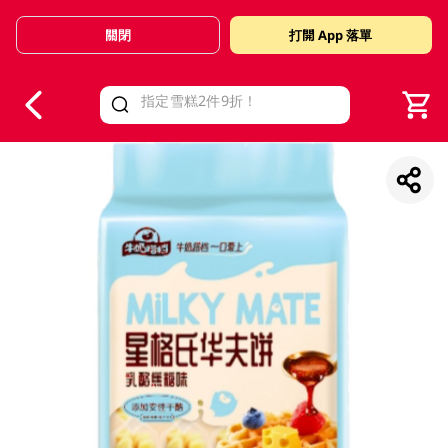
關閉
打開 App 落單
V
alid Until 30 June 2026