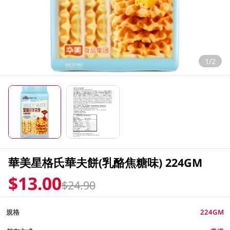
1/2
華美星格氏華夫餅(乳酪焦糖味) 224GM
$13.00
$24.90
規格
224GM