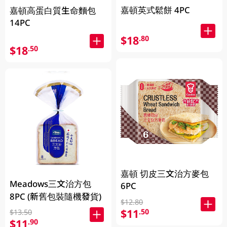
嘉頓英式鬆餅 4PC
嘉頓高蛋白質生命麵包
14PC
$18
.80
$18
.50
嘉頓 切皮三文治方麥包
Meadows三文治方包
6PC
8PC (新舊包裝隨機發貨)
$12.80
$11
.50
$13.50
$11
.90