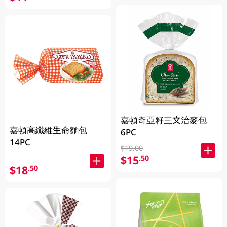
嘉頓奇亞籽三文治麥包
嘉頓高纖維生命麵包
6PC
14PC
$19.00
$15
.50
$18
.50