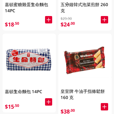
嘉頓蜜糖雞蛋生命麵包
五分鐘韓式泡菜煎餅 260
14PC
克
$29.90
$18
$24
.50
.00
皇室牌 牛油手指條鬆餅
嘉頓生命麵包 14PC
160 克
$15
.50
$38
.00