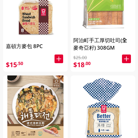
阿泊町手工厚切吐司(全
嘉頓方麥包 8PC
麥奇亞籽) 308GM
$25.00
$15
$18
.50
.00