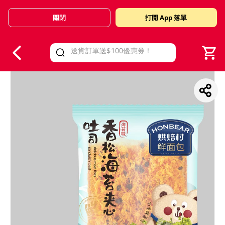
關閉
打開 App 落單
V
alid Until 30 June 2026