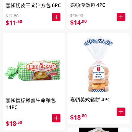
嘉頓漢堡包 4PC
嘉頓切皮三文治方包 6PC
$16.90
$12.80
$14
.90
$11
.50
嘉頓英式鬆餅 4PC
嘉頓蜜糖雞蛋生命麵包
14PC
$18
.80
$18
.50