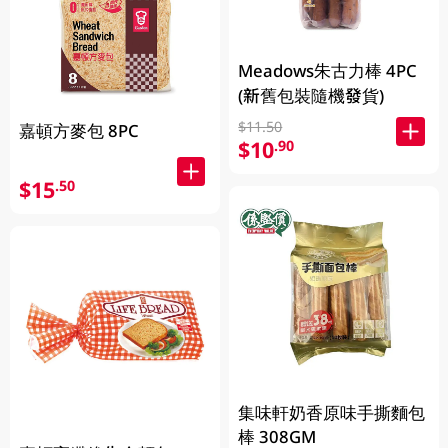
Meadows朱古力棒 4PC
(新舊包裝隨機發貨)
$11.50
嘉頓方麥包 8PC
$10
.90
$15
.50
集味軒奶香原味手撕麵包
棒 308GM