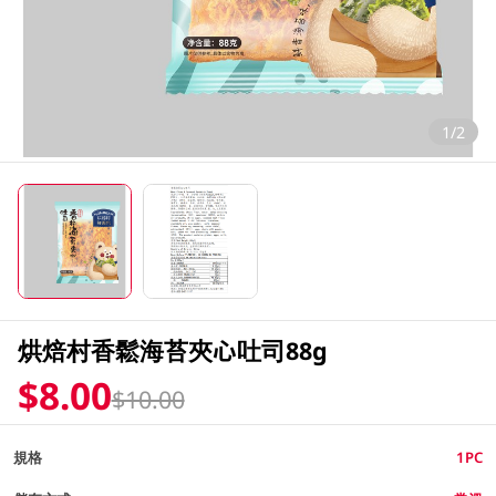
1/2
烘焙村香鬆海苔夾心吐司88g
$8.00
$10.00
規格
1PC