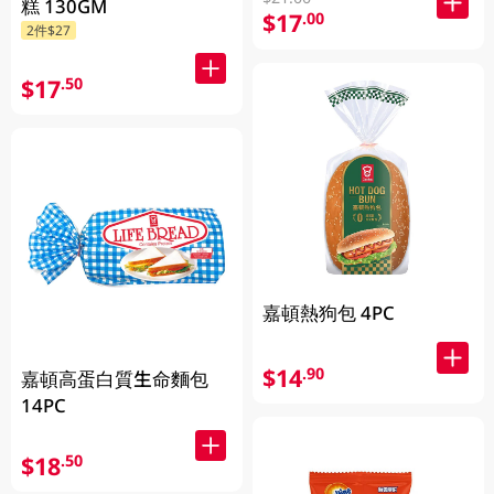
糕 130GM
$17
.00
2件$27
$17
.50
嘉頓熱狗包 4PC
$14
.90
嘉頓高蛋白質生命麵包
14PC
$18
.50