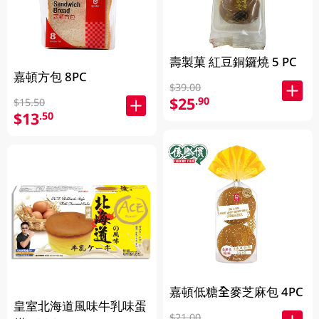
壽製菓 紅豆銅鑼燒 5 PC
嘉頓方包 8PC
$39.00
$25
.90
$15.50
$13
.50
嘉頓低糖全麥芝麻包 4PC
皇室北海道風味牛乳味蛋
$21.00