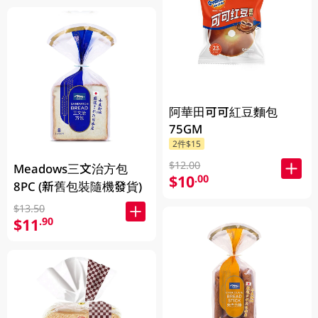
阿華田可可紅豆麵包
75GM
2件$15
$12.00
Meadows三文治方包
$10
.00
8PC (新舊包裝隨機發貨)
$13.50
$11
.90