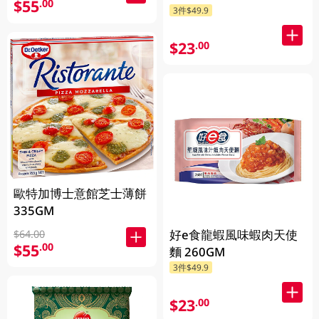
$55
.00
3件$49.9
$23
.00
歐特加博士意館芝士薄餅
335GM
好e食龍蝦風味蝦肉天使
$64.00
$55
.00
麵 260GM
3件$49.9
$23
.00