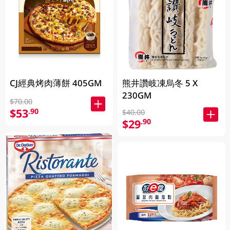
CJ經典烤肉薄餅 405GM
熊井讚岐凍烏冬 5 X
230GM
$70.00
$53
.90
$40.00
$29
.90