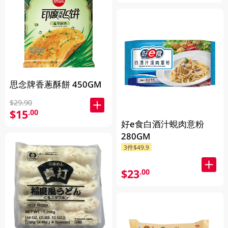
思念牌香蔥酥餅 450GM
$29.90
$15
.00
好e食白酒汁蜆肉意粉
280GM
3件$49.9
$23
.00