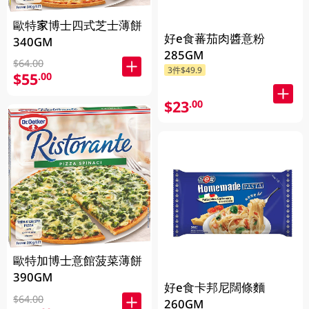
歐特家博士四式芝士薄餅
好e食蕃茄肉醬意粉
340GM
285GM
$64.00
3件$49.9
$55
.00
$23
.00
歐特加博士意館菠菜薄餅
390GM
好e食卡邦尼闊條麵
$64.00
260GM