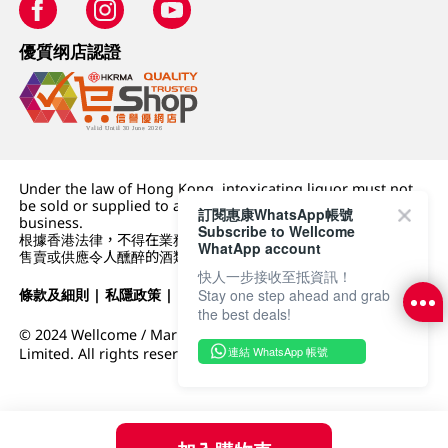
優質纲店認證
Under the law of Hong Kong, intoxicating liquor must not
be sold or supplied to a minor (under 18) in the course of
訂閱惠康WhatsApp帳號
business.
Subscribe to Wellcome
根據香港法律，不得在業務過程中，向未成年人 (18 歲以下人士)
WhatApp account
售賣或供應令人醺醉的酒類。
快人一步接收至抵資訊！
條款及細則
|
私隱政策
|
DFI零售集團
Stay one step ahead and grab
the best deals!
© 2024 Wellcome / Market Place. The Dairy Farm Company
連結 WhatsApp 帳號
Limited. All rights reserved.