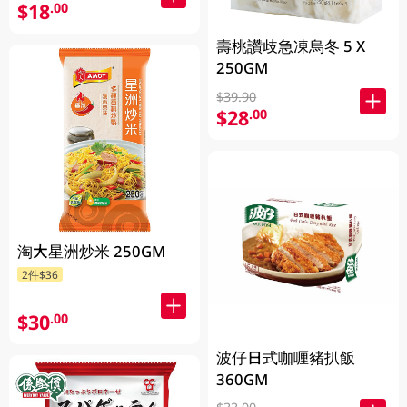
$18
.00
壽桃讚歧急凍烏冬 5 X
250GM
$39.90
$28
.00
淘大星洲炒米 250GM
2件$36
$30
.00
波仔日式咖喱豬扒飯
360GM