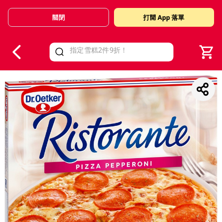
關閉
打開 App 落單
V
alid Until 30 June 2026