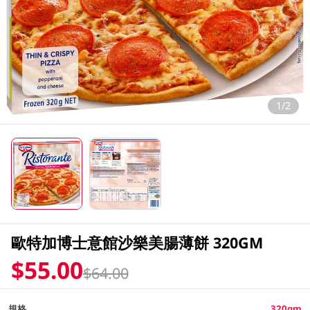
1/2
歐特加博士意館沙樂美腸薄餅 320GM
$55.00
$64.00
規格
320gm