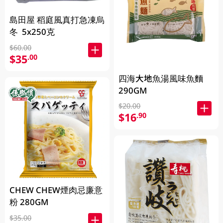
島田屋 稻庭風真打急凍烏
冬 5x250克
$60.00
$35
.00
四海大地魚湯風味魚麵
290GM
$20.00
$16
.90
CHEW CHEW煙肉忌廉意
粉 280GM
$35.00