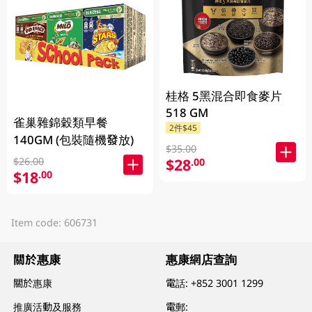
桂格 5黑混合即食麥片
518 GM
雀巢雜錦穀類早餐
2件$45
140GM (包裝隨機發放)
$35.00
$28
$26.00
.00
$18
.00
Item code: 606731
關於惠康
惠康網店查詢
關於惠康
電話:
+852 3001 1299
推廣活動及服務
電郵: