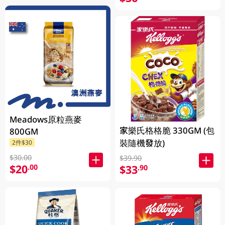
Meadows原粒燕麥
家樂氏格格脆 330GM (包
800GM
裝隨機發放)
2件$30
$30.00
$39.90
$20
.00
$33
.90