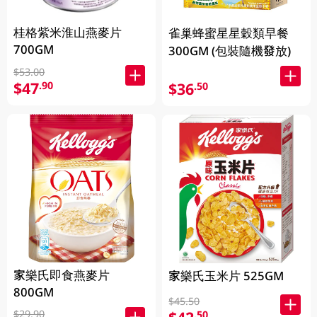
桂格紫米淮山燕麥片
雀巢蜂蜜星星穀類早餐
700GM
300GM (包裝隨機發放)
$53.00
$47
.90
$36
.50
家樂氏即食燕麥片
家樂氏玉米片 525GM
800GM
$45.50
$29.90
.50