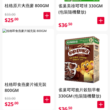
桂格原片大燕麥 800GM
雀巢美祿可可球 330GM
(包裝隨機發放)
$33.00
$25
.00
$36
.50
桂格即食燕麥片補充裝
雀巢可可脆片穀類早餐
800GM
330GM (包裝隨機發放)
$33.00
$25
.00
$36
.50