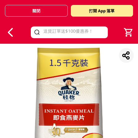
關閉
打開 App 落單
V
alid Until 30 June 2026