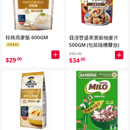
桂格燕麥飯 600GM
日清豐盛果實穀物麥片
500GM (包裝隨機發放)
2件$45
$46.00
$29
.00
$34
.50