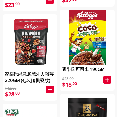
$42
$23
.90
家樂氏可可米 190GM
家樂氏纖穀脆黑朱力雜莓
$23.00
220GM (包裝隨機發放)
$18
.00
$42.00
$28
.00