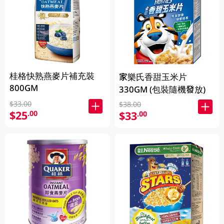
桂格快熟燕麥片補充裝
家樂氏香甜玉米片
800GM
330GM (包裝隨機發放)
$33.00
$38.00
$25
.00
$33
.00