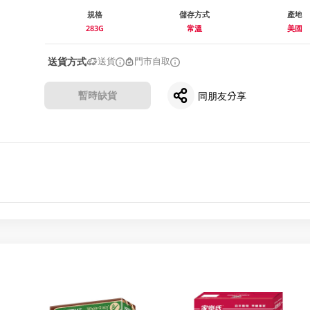
規格
儲存方式
產地
283G
常溫
美國
送貨方式
送貨
門市自取
暫時缺貨
同朋友分享