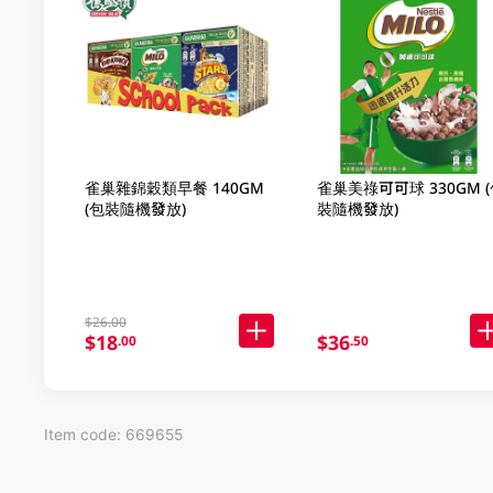
雀巢雜錦穀類早餐 140GM
雀巢美祿可可球 330GM (
(包裝隨機發放)
裝隨機發放)
$26.00
$18
$36
.00
.50
Item code: 669655