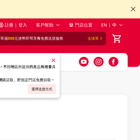
註冊 | 登入
客戶幫助
門店位置
EN | 中
訂單滿
500
元港幣即可享有免費送貨服務
去湊單
，不同地區所提供的產品有機會具
「網購店取」於指定門店免費自取。
選擇送貨方式