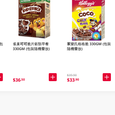
包
雀巢可可脆片穀類早餐
家樂氏格格脆 330GM (包裝
330GM (包裝隨機發放)
隨機發放)
$39.90
$36
$33
.50
.90