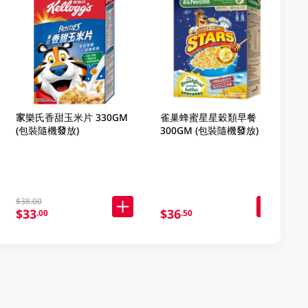
家樂氏香甜玉米片 330GM
雀巢蜂蜜星星穀類早餐
(包裝隨機發放)
300GM (包裝隨機發放)
$38.00
$33
$36
.00
.50