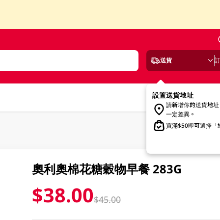
送貨
設置送貨地址
請新增你的送貨地址
一定差異。
買滿$50即可選擇
奧利奧棉花糖穀物早餐 283G
$38.00
$45.00