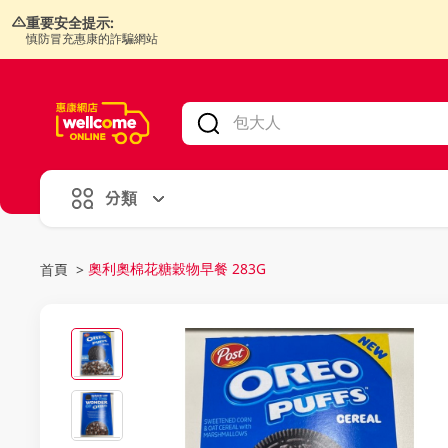
重要安全提示:
慎防冒充惠康的詐騙網站
V
alid Until 30 June 2026
分類
奧利奧棉花糖穀物早餐 283G
首頁
>