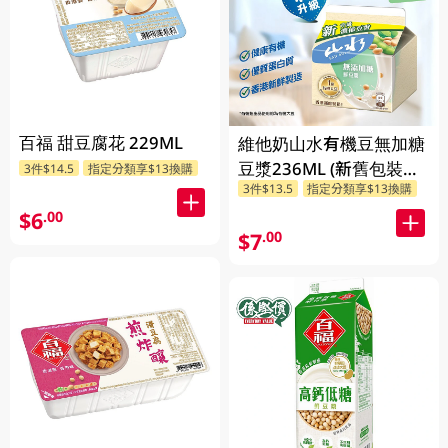
百福 甜豆腐花 229ML
維他奶山水有機豆無加糖
豆漿236ML (新舊包裝隨
3件$14.5
指定分類享$13換購
3件$13.5
指定分類享$13換購
機發貨)
$6
.00
$7
.00