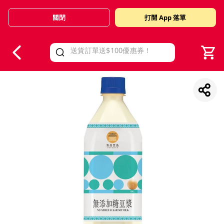
關閉
打開 App 落單
V
alid Until 30 June 2026