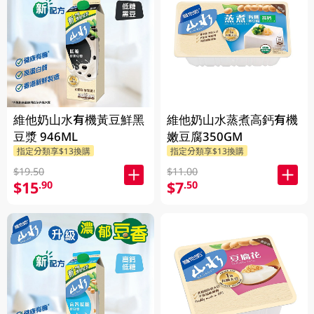
維他奶山水有機黃豆鮮黑
維他奶山水蒸煮高鈣有機
豆漿 946ML
嫩豆腐350GM
指定分類享$13換購
指定分類享$13換購
$19.50
$11.00
$15
$7
.90
.50