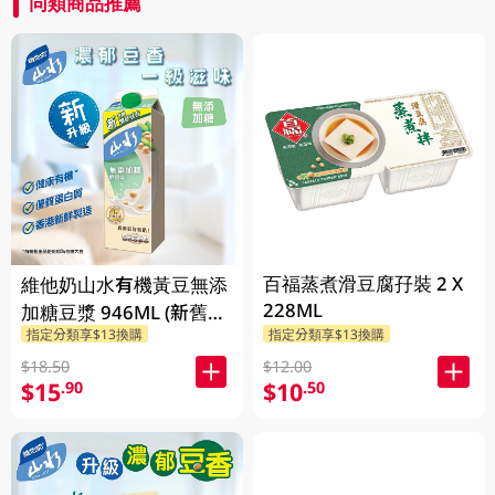
同類商品推薦
百福蒸煮滑豆腐孖裝 2 X
維他奶山水有機黃豆無添
228ML
加糖豆漿 946ML (新舊包
指定分類享$13換購
指定分類享$13換購
裝隨機發貨)
$18.50
$12.00
$15
$10
.90
.50