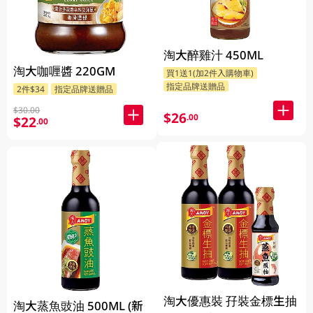
淘大醉雞汁 450ML
淘大咖喱醬 220GM
買1送1(加2件入購物車)
指定品牌送贈品
2件$34
指定品牌送贈品
$30.00
$26
.00
$22
.00
淘大優惠裝 孖裝金標生抽
淘大蒸魚豉油 500ML (新