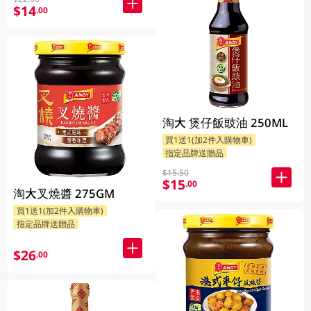
$14
.00
淘大 煲仔飯豉油 250ML
買1送1(加2件入購物車)
指定品牌送贈品
$15.50
$15
.00
淘大叉燒醬 275GM
買1送1(加2件入購物車)
指定品牌送贈品
$26
.00