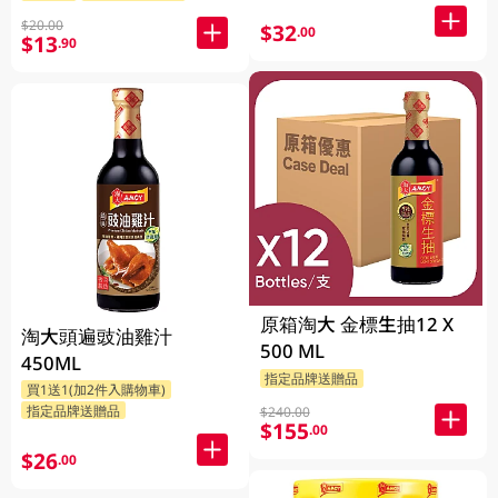
$20.00
$32
.00
$13
.90
原箱淘大 金標生抽12 X
淘大頭遍豉油雞汁
500 ML
450ML
指定品牌送贈品
買1送1(加2件入購物車)
指定品牌送贈品
$240.00
$155
.00
$26
.00