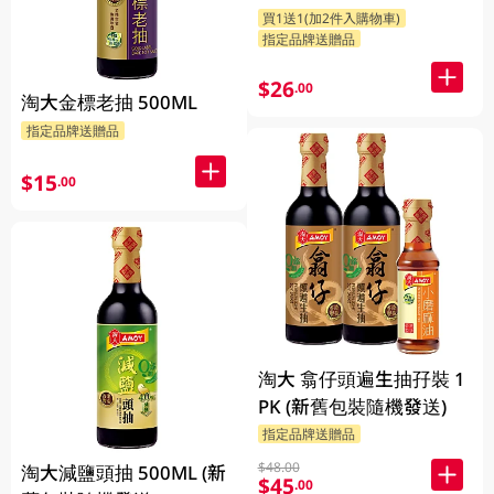
買1送1(加2件入購物車)
指定品牌送贈品
$26
.00
淘大金標老抽 500ML
指定品牌送贈品
$15
.00
淘大 翕仔頭遍生抽孖裝 1
PK (新舊包裝隨機發送)
指定品牌送贈品
$48.00
淘大減鹽頭抽 500ML (新
$45
.00