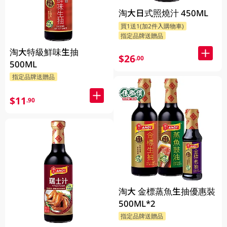
淘大日式照燒汁 450ML
買1送1(加2件入購物車)
指定品牌送贈品
淘大特級鮮味生抽
$26
.00
500ML
指定品牌送贈品
$11
.90
淘大 金標蒸魚生抽優惠裝
500ML*2
指定品牌送贈品