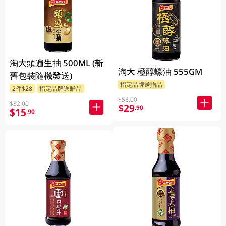
淘大頭遍生抽 500ML (新
淘大 極醇蠔油 555GM
舊包裝隨機發送)
指定品牌送贈品
2件$28
指定品牌送贈品
$56.00
$32.00
$29
.90
$15
.90