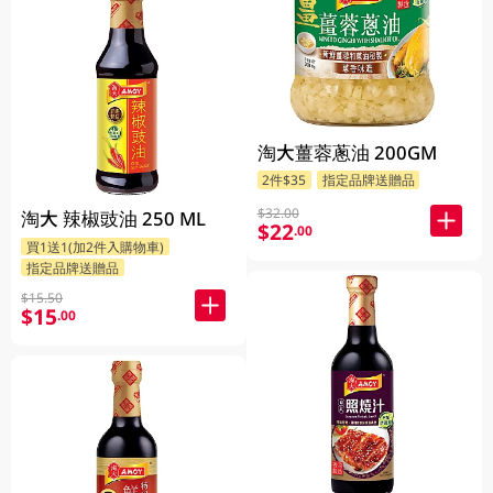
淘大薑蓉蔥油 200GM
2件$35
指定品牌送贈品
$32.00
淘大 辣椒豉油 250 ML
$22
.00
買1送1(加2件入購物車)
指定品牌送贈品
$15.50
$15
.00