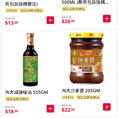
500ML (新舊包裝隨機發
舊包裝隨機發送)
送)
指定品牌送贈品
2件$26
指定品牌送贈品
$42.00
$20.00
$26
.00
$13
.90
淘大沙爹醬 205GM
淘大減鹽蠔油 555GM
2件$34
指定品牌送贈品
指定品牌送贈品
$30.00
$30.00
$22
.00
$18
.50