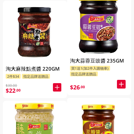
淘大蒜蓉豆豉醬 235GM
淘大麻辣點煮醬 220GM
買1送1(加2件入購物車)
指定品牌送贈品
2件$34
指定品牌送贈品
$30.00
$26
.00
$22
.00