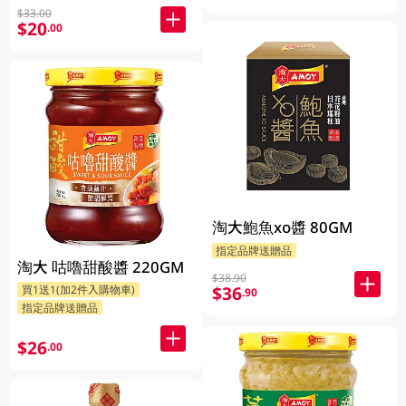
$33.00
$20
.00
淘大鮑魚xo醬 80GM
指定品牌送贈品
淘大 咕嚕甜酸醬 220GM
$38.90
$36
買1送1(加2件入購物車)
.90
指定品牌送贈品
$26
.00