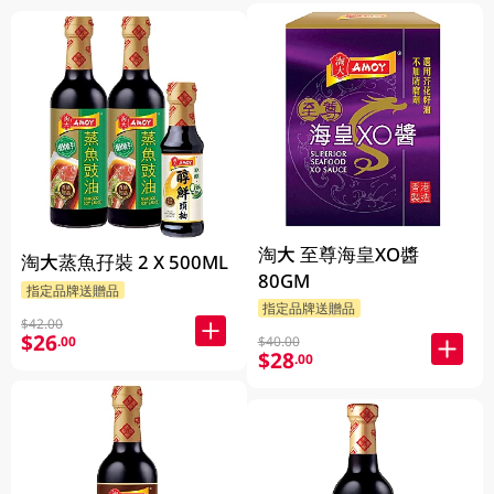
淘大 至尊海皇XO醬
淘大蒸魚孖裝 2 X 500ML
80GM
指定品牌送贈品
指定品牌送贈品
$42.00
$26
.00
$40.00
$28
.00