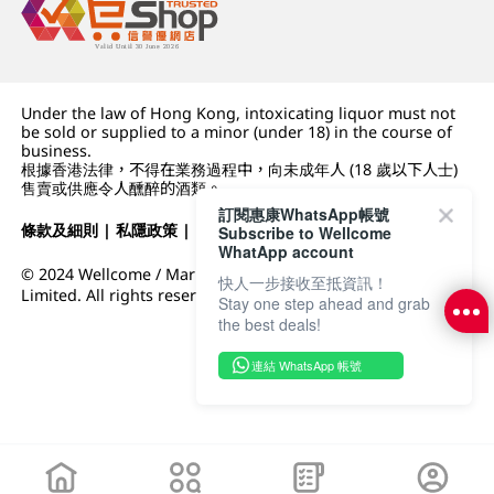
Under the law of Hong Kong, intoxicating liquor must not
be sold or supplied to a minor (under 18) in the course of
business.
根據香港法律，不得在業務過程中，向未成年人 (18 歲以下人士)
售賣或供應令人醺醉的酒類。
訂閱惠康WhatsApp帳號
條款及細則
|
私隱政策
|
DFI零售集團
Subscribe to Wellcome
WhatApp account
© 2024 Wellcome / Market Place. The Dairy Farm Company
快人一步接收至抵資訊！
Limited. All rights reserved.
Stay one step ahead and grab
the best deals!
連結 WhatsApp 帳號