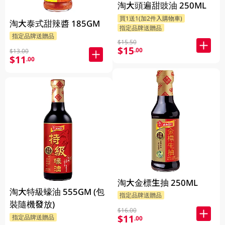
淘大頭遍甜豉油 250ML
買1送1(加2件入購物車)
淘大泰式甜辣醬 185GM
指定品牌送贈品
指定品牌送贈品
$15.50
$15
.00
$13.00
$11
.00
淘大金標生抽 250ML
淘大特級蠔油 555GM (包
指定品牌送贈品
裝隨機發放)
$16.00
$11
指定品牌送贈品
.00