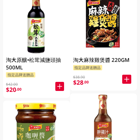
淘大原釀•松茸減鹽頭抽
淘大麻辣雞煲醬 220GM
500ML
指定品牌送贈品
指定品牌送贈品
$38.90
$28
.00
$42.00
$20
.00