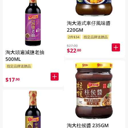
淘大港式車仔風味醬
220GM
2件$34
指定品牌送贈品
$27.00
$22
.00
淘大頭遍減鹽老抽
500ML
指定品牌送贈品
$17
.90
淘大柱候醬 235GM