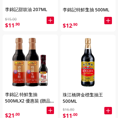
李錦記甜豉油 207ML
李錦記特鮮生抽 500ML
$15.00
$11
.90
$12
.90
李錦記 特鮮生抽
珠江橋牌金標生抽王
500MLX2 優惠裝 (贈品隨
500ML
機發放)
$16.80
$21
.00
$11
.00