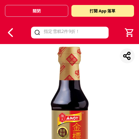
關閉
打開 App 落單
V
alid Until 30 June 2026