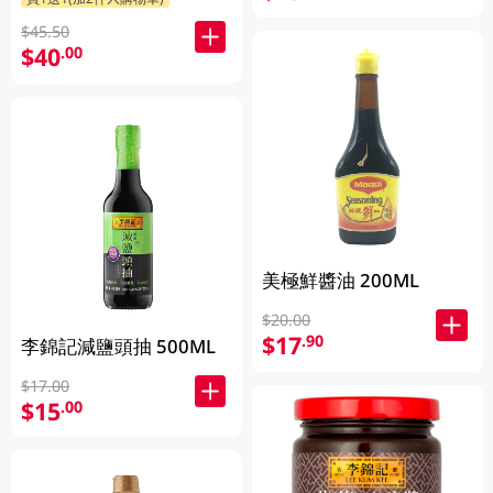
$45.50
$40
.00
美極鮮醬油 200ML
$20.00
$17
.90
李錦記減鹽頭抽 500ML
$17.00
$15
.00