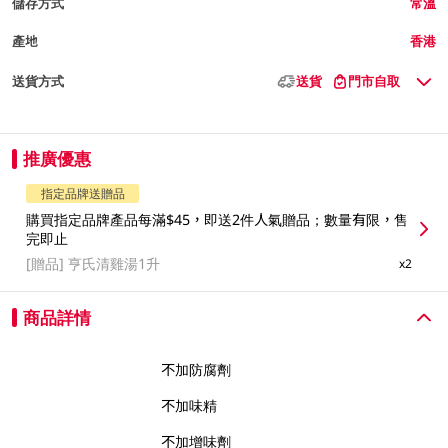
儲存方式
常溫
產地
香港
送貨方式
送貨
門市自取
推廣優惠
指定品牌送贈品
購買指定品牌產品每滿$45，即送2件人氣贈品；數量有限，售
完即止
[贈品]
亨氏清雞湯1升
x2
商品詳情
不加防腐劑
不加味精
不加增味劑