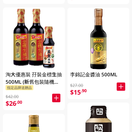
淘大優惠裝 孖裝金標生抽
李錦記金醬油 500ML
500ML (新舊包裝隨機發
$27.00
指定品牌送贈品
送)
$15
.90
$42.00
$26
.00