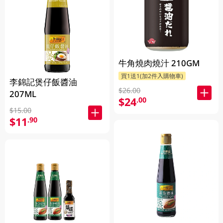
牛角燒肉燒汁 210GM
買1送1(加2件入購物車)
李錦記煲仔飯醬油
$26.00
207ML
$24
.00
$15.00
$11
.90