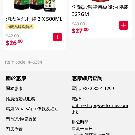
李錦記舊裝特級蠔油唧裝
327GM
淘大蒸魚孖裝 2 X 500ML
$40.00
指定品牌送贈品
$27
.00
$42.00
$26
.00
Item code: 446294
關於惠康
惠康網店查詢
關於惠康
電話:
+852 3001 1299
推廣活動及服務
電郵:
onlineshop@wellcome.com
惠康 WhatsApp 條款及細則
.hk
門市退/換貨政策
辦公時間:
星期一至日
門店位置