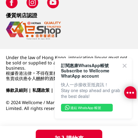
優質纲店認證
Under the law of Hong Kong, intoxicating liquor must not
be sold or supplied to a minor (under 18) in the course of
訂閱惠康WhatsApp帳號
business.
Subscribe to Wellcome
根據香港法律，不得在業務過程中，向未成年人 (18 歲以下人士)
WhatApp account
售賣或供應令人醺醉的酒類。
快人一步接收至抵資訊！
Stay one step ahead and grab
條款及細則
|
私隱政策
|
DFI零售集團
the best deals!
© 2024 Wellcome / Market Place. The Dairy Farm Company
連結 WhatsApp 帳號
Limited. All rights reserved.