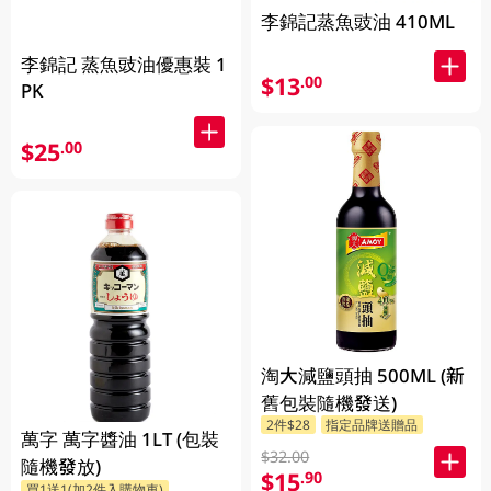
李錦記蒸魚豉油 410ML
李錦記 蒸魚豉油優惠裝 1
$13
.00
PK
$25
.00
淘大減鹽頭抽 500ML (新
舊包裝隨機發送)
2件$28
指定品牌送贈品
萬字 萬字醬油 1LT (包裝
$32.00
隨機發放)
$15
.90
買1送1(加2件入購物車)