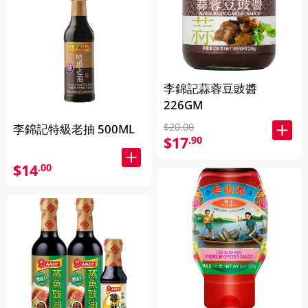
李錦記蒜蓉豆豉醬
226GM
$20.00
李錦記特級老抽 500ML
$17
.90
$14
.00