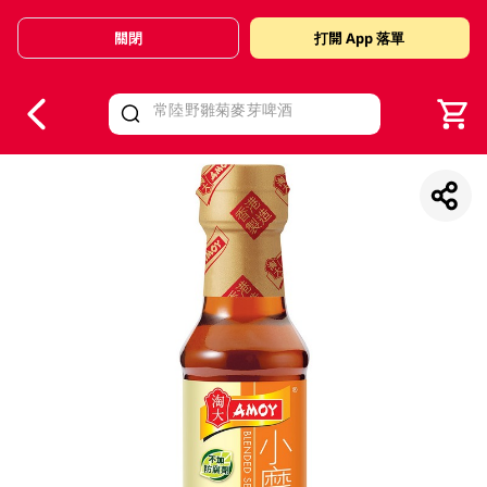
關閉
打開 App 落單
V
alid Until 30 June 2026