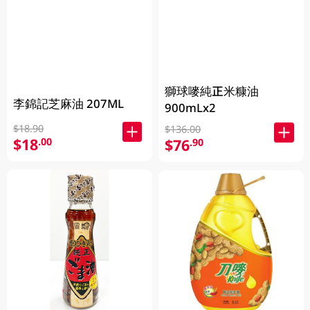
獅球嘜純正米糠油
李錦記芝麻油 207ML
900mLx2
$18.90
$136.00
$18
.00
$76
.90