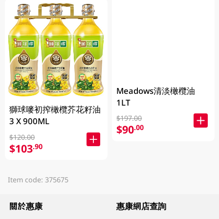
Meadows清淡橄欖油
1LT
獅球嘜初搾橄欖芥花籽油
$197.00
3 X 900ML
$90
.00
$120.00
$103
.90
Item code: 375675
關於惠康
惠康網店查詢