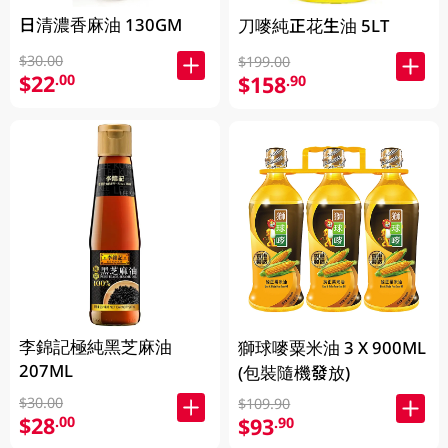
日清濃香麻油 130GM
刀嘜純正花生油 5LT
$30.00
$199.00
$22
.00
$158
.90
李錦記極純黑芝麻油
獅球嘜粟米油 3 X 900ML
207ML
(包裝隨機發放)
$30.00
$109.90
$28
.00
$93
.90