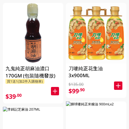
九鬼純正胡麻油濃口
刀嘜純正花生油
3x900ML
170GM (包裝隨機發放)
買1送1(加2件入購物車)
$135.00
$99
.90
$39
.00