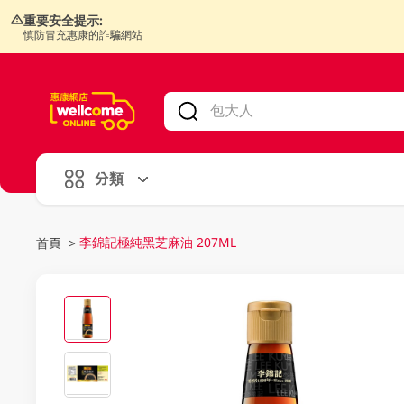
重要安全提示:
慎防冒充惠康的詐騙網站
V
alid Until 30 June 2026
分類
李錦記極純黑芝麻油 207ML
首頁
>