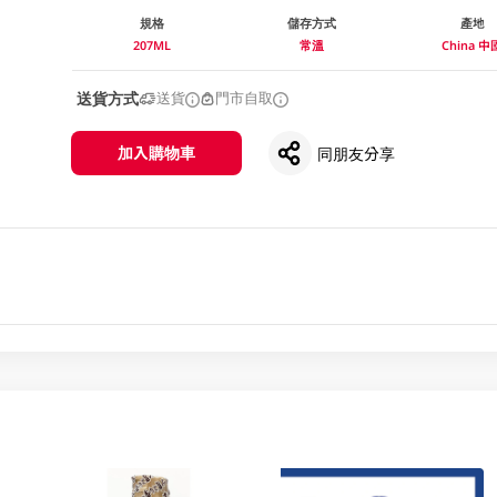
規格
儲存方式
產地
207ML
常溫
China 中
送貨方式
送貨
門市自取
加入購物車
同朋友分享