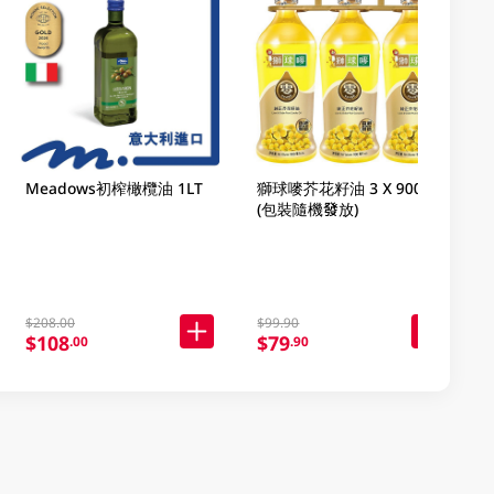
Meadows初榨橄欖油 1LT
獅球嘜芥花籽油 3 X 900ML
(包裝隨機發放)
$208.00
$99.90
$108
$79
.00
.90