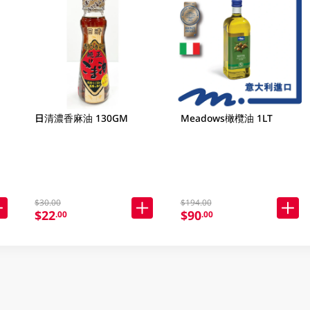
日清濃香麻油 130GM
Meadows橄欖油 1LT
$30.00
$194.00
$22
$90
.00
.00