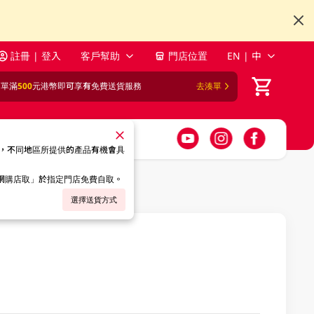
註冊 | 登入
客戶幫助
門店位置
EN | 中
訂單滿
500
元港幣即可享有免費送貨服務
去湊單
，不同地區所提供的產品有機會具
「網購店取」於指定門店免費自取。
選擇送貨方式