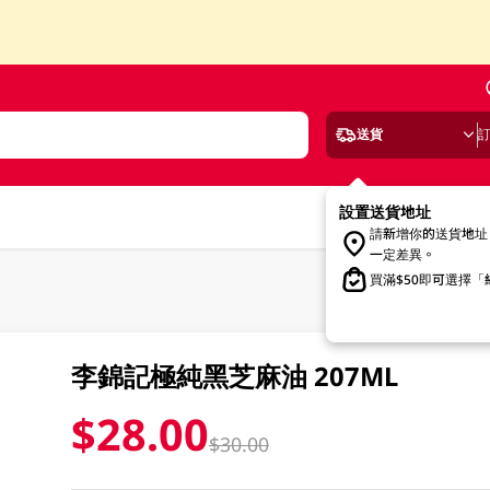
送貨
設置送貨地址
請新增你的送貨地址
一定差異。
買滿$50即可選擇
李錦記極純黑芝麻油 207ML
$28.00
$30.00