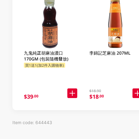
九鬼純正胡麻油濃口
李錦記芝麻油 207ML
170GM (包裝隨機發放)
買1送1(加2件入購物車)
$18.90
$39
$18
.00
.00
Item code: 644443