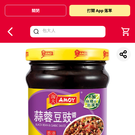
關閉
打開 App 落單
V
alid Until 30 June 2026