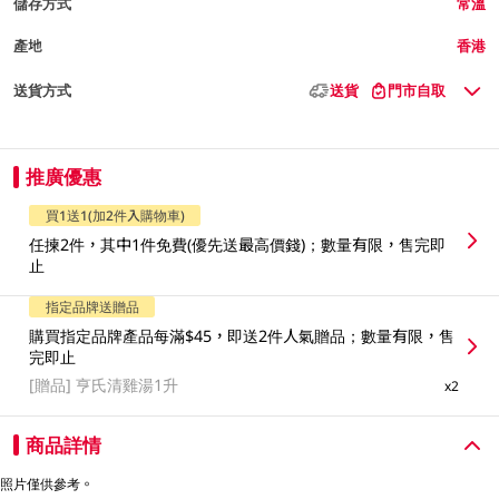
儲存方式
常溫
產地
香港
送貨方式
送貨
門市自取
推廣優惠
買1送1(加2件入購物車)
任揀2件，其中1件免費(優先送最高價錢)；數量有限，售完即
止
指定品牌送贈品
購買指定品牌產品每滿$45，即送2件人氣贈品；數量有限，售
完即止
[贈品]
亨氏清雞湯1升
x2
商品詳情
照片僅供參考。