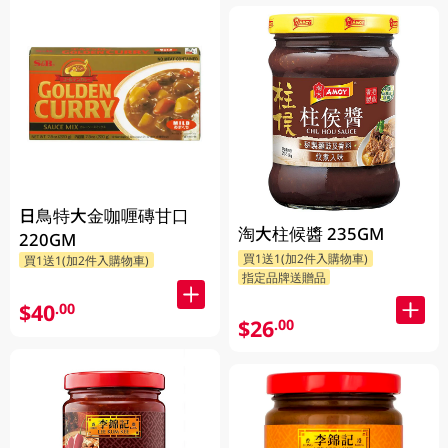
日鳥特大金咖喱磚甘口
淘大柱候醬 235GM
220GM
買1送1(加2件入購物車)
買1送1(加2件入購物車)
指定品牌送贈品
$40
.00
$26
.00