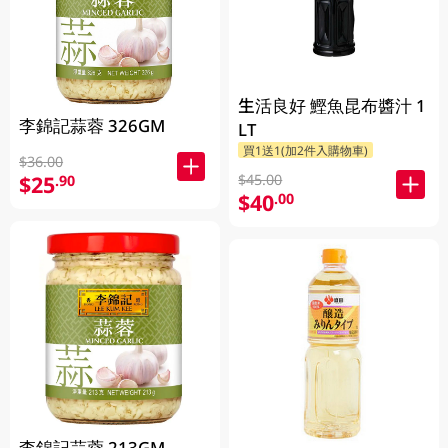
生活良好 鰹魚昆布醬汁 1
李錦記蒜蓉 326GM
LT
買1送1(加2件入購物車)
$36.00
$45.00
$25
.90
$40
.00
李錦記蒜蓉 213GM