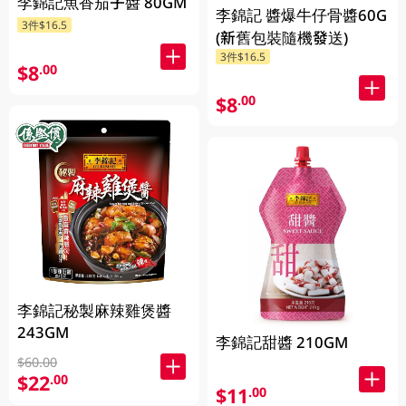
李錦記魚香茄子醬 80GM
李錦記 醬爆牛仔骨醬60G
3件$16.5
(新舊包裝隨機發送)
3件$16.5
$8
.00
$8
.00
李錦記秘製麻辣雞煲醬
243GM
李錦記甜醬 210GM
$60.00
$22
.00
$11
.00