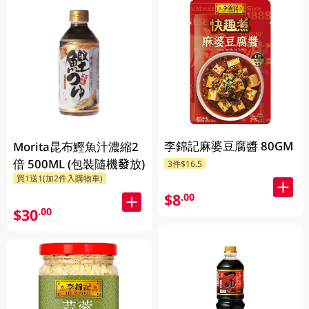
李錦記麻婆豆腐醬 80GM
Morita昆布鰹魚汁濃縮2
倍 500ML (包裝隨機發放)
3件$16.5
買1送1(加2件入購物車)
$8
.00
$30
.00