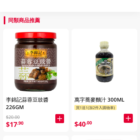
同類商品推薦
李錦記蒜蓉豆豉醬
萬字蕎麥麵汁 300ML
226GM
買1送1(加2件入購物車)
$20.00
$40
.00
$17
.90