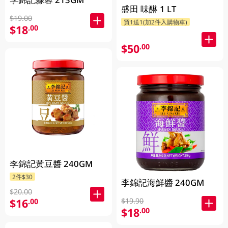
盛田 味醂 1 LT
$19.00
買1送1(加2件入購物車)
$18
.00
$50
.00
李錦記黃豆醬 240GM
2件$30
李錦記海鮮醬 240GM
$20.00
$19.90
$16
.00
$18
.00