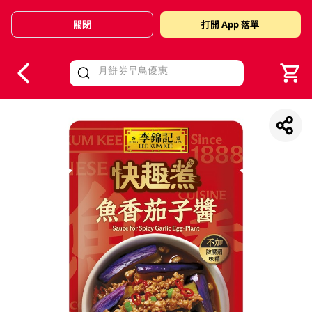
關閉
打開 App 落單
V
alid Until 30 June 2026