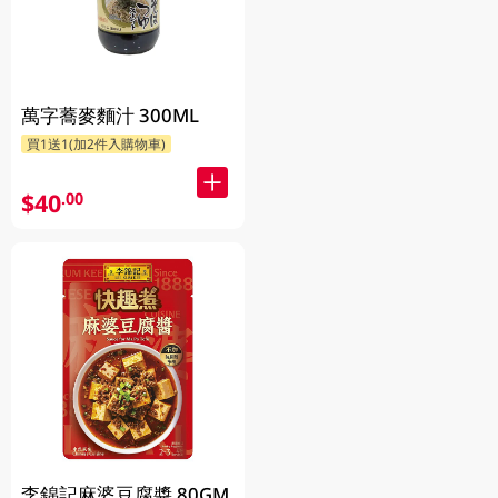
萬字蕎麥麵汁 300ML
買1送1(加2件入購物車)
$40
.00
李錦記麻婆豆腐醬 80GM