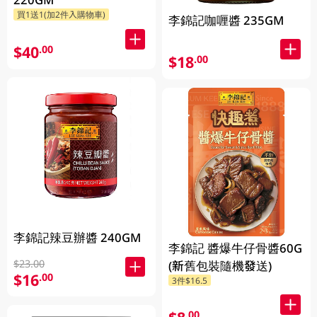
買1送1(加2件入購物車)
李錦記咖喱醬 235GM
$40
.00
$18
.00
李錦記辣豆辦醬 240GM
李錦記 醬爆牛仔骨醬60G
$23.00
(新舊包裝隨機發送)
$16
.00
3件$16.5
.00