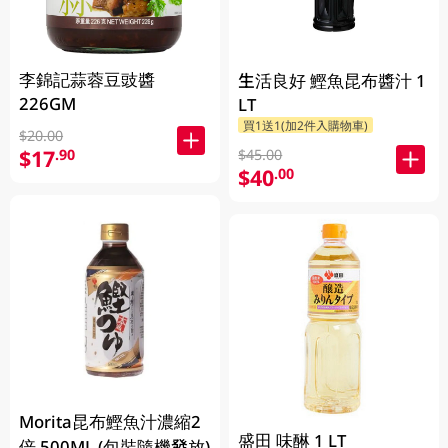
李錦記蒜蓉豆豉醬
生活良好 鰹魚昆布醬汁 1
226GM
LT
買1送1(加2件入購物車)
$20.00
$17
.90
$45.00
$40
.00
Morita昆布鰹魚汁濃縮2
盛田 味醂 1 LT
倍 500ML (包裝隨機發放)