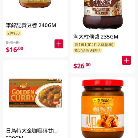
李錦記黃豆醬 240GM
2件$30
淘大柱候醬 235GM
$20.00
買1送1(加2件入購物車)
$16
.00
指定品牌送贈品
$26
.00
日鳥特大金咖喱磚甘口
220GM