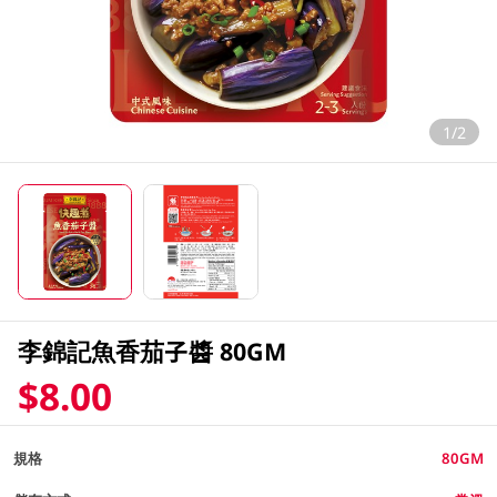
1/2
李錦記魚香茄子醬 80GM
$8.00
規格
80GM