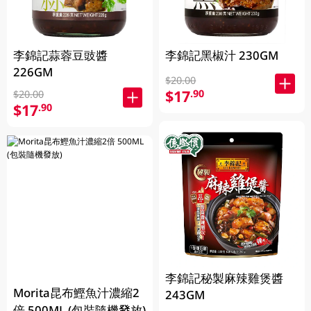
李錦記蒜蓉豆豉醬
李錦記黑椒汁 230GM
226GM
$20.00
$17
.90
$20.00
$17
.90
李錦記秘製麻辣雞煲醬
Morita昆布鰹魚汁濃縮2
243GM
倍 500ML (包裝隨機發放)