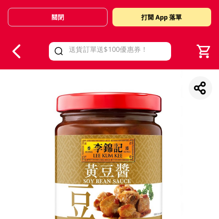
關閉
打開 App 落單
V
alid Until 30 June 2026