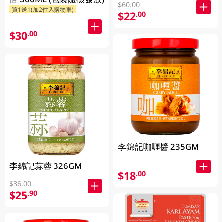
$60.00
買1送1(加2件入購物車)
$22
.00
$30
.00
李錦記咖喱醬 235GM
李錦記蒜蓉 326GM
$18
.00
$36.00
$25
.90