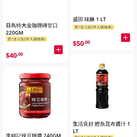
盛田 味醂 1 LT
日鳥特大金咖喱磚甘口
買1送1(加2件入購物車)
220GM
買1送1(加2件入購物車)
$50
.00
$40
.00
生活良好 鰹魚昆布醬汁 1
LT
李錦記辣豆辦醬 240GM