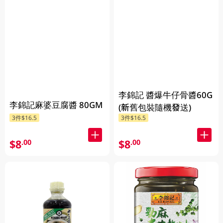
李錦記 醬爆牛仔骨醬60G
李錦記麻婆豆腐醬 80GM
(新舊包裝隨機發送)
3件$16.5
3件$16.5
$8
$8
.00
.00