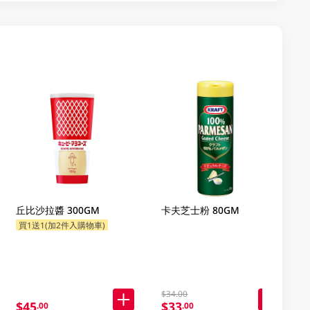
丘比沙拉醬 300GM
卡夫芝士粉 80GM
買1送1(加2件入購物車)
$34.00
$45
$33
.00
.00