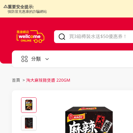
重要安全提示:
慎防冒充惠康的詐騙網站
V
alid Until 30 June 2026
分類
首頁
>
淘大麻辣雞煲醬 220GM