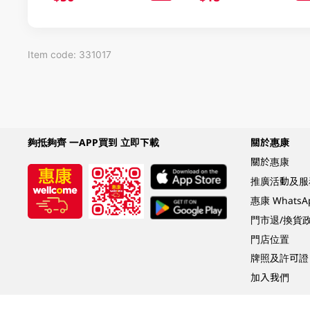
Item code: 331017
夠抵夠齊 一APP買到 立即下載
關於惠康
關於惠康
推廣活動及服
惠康 Whats
門市退/換貨
門店位置
牌照及許可證
加入我們