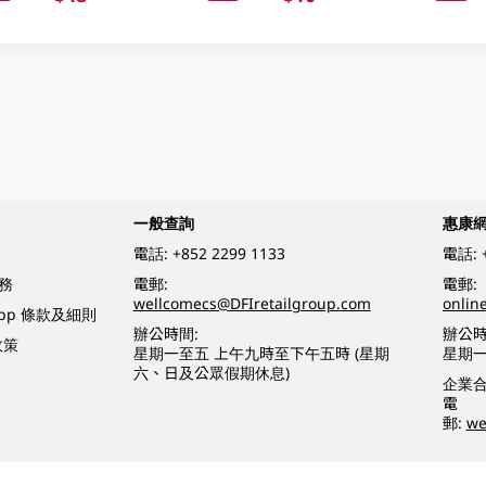
一般查詢
惠康
電話:
+852 2299 1133
電話:
務
電郵:
電郵:
wellcomecs@DFIretailgroup.com
onlin
App 條款及細則
辦公時間:
辦公時
政策
星期一至五 上午九時至下午五時 (星期
星期一
六、日及公眾假期休息)
企業
電
郵:
we