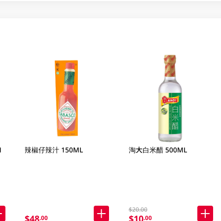
M
辣椒仔辣汁 150ML
淘大白米醋 500ML
$20.00
$48
$10
.00
.00