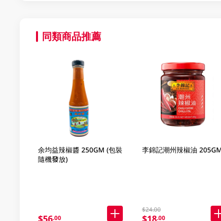
同類商品推薦
余均益辣椒醬 250GM (包裝
李錦記潮州辣椒油 205G
隨機發放)
$24.00
$56
$18
.00
.00