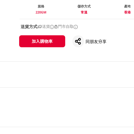
規格
儲存方式
產地
220GM
常溫
香港
送貨方式
送貨
門市自取
加入購物車
同朋友分享