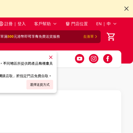
註冊 | 登入
客戶幫助
門店位置
EN | 中
訂單滿
500
元港幣即可享有免費送貨服務
去湊單
，不同地區所提供的產品有機會具
「網購店取」於指定門店免費自取。
選擇送貨方式