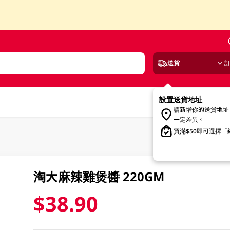
送貨
設置送貨地址
請新增你的送貨地址
一定差異。
買滿$50即可選擇
淘大麻辣雞煲醬 220GM
$38.90