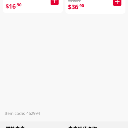
$38.90
$16
.90
$36
.90
Item code: 462994