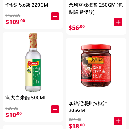
李錦記xo醬 220GM
余均益辣椒醬 250GM (包
裝隨機發放)
$130.00
$109
.00
$56
.00
淘大白米醋 500ML
李錦記潮州辣椒油
$20.00
205GM
$10
.00
$24.00
$18
.00