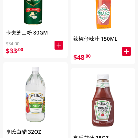
卡夫芝士粉 80GM
辣椒仔辣汁 150ML
$34.00
$33
.00
$48
.00
亨氏白醋 32OZ
亨氏茄汁 38OZ