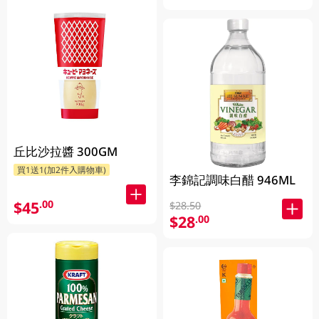
丘比沙拉醬 300GM
買1送1(加2件入購物車)
李錦記調味白醋 946ML
$45
.00
$28.50
$28
.00