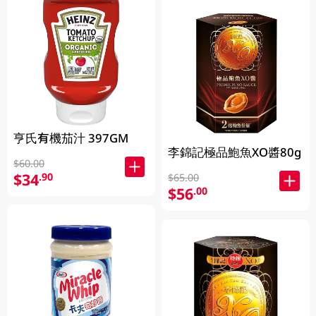
亨氏有機茄汁 397GM
李錦記極品鮑魚XO醬80g
$60.00
$34
.90
$65.00
$56
.00