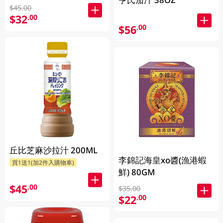
$45.00
$32
.00
$56
.00
丘比芝麻沙拉汁 200ML
李錦記海皇xo醬(漁港蝦
買1送1(加2件入購物車)
鮮) 80GM
$45
.00
$35.00
$22
.00