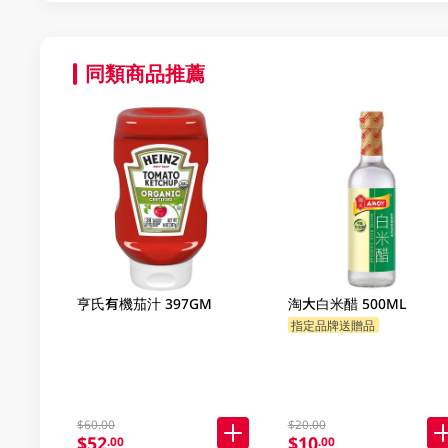
同類商品推薦
亨氏有機茄汁 397GM
淘大白米醋 500ML
指定品牌送贈品
$60.00
$20.00
$52
$10
.00
.00