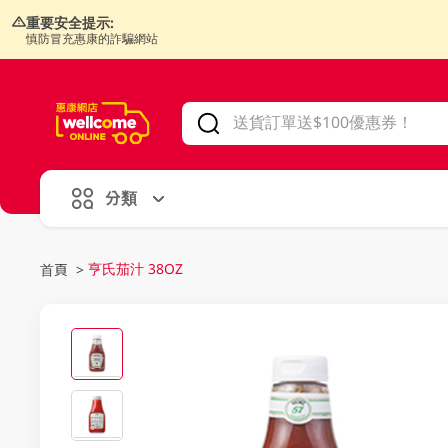
重要安全提示:
慎防冒充惠康的詐騙網站
V
alid Until 30 June 2026
分類
亨氏茄汁 38OZ
首頁
>