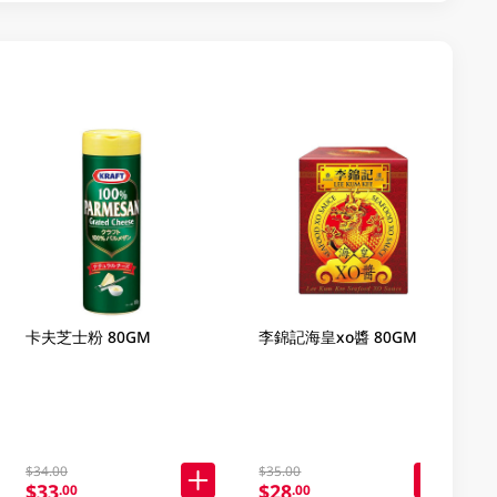
卡夫芝士粉 80GM
李錦記海皇xo醬 80GM
$34.00
$35.00
$33
$28
.00
.00