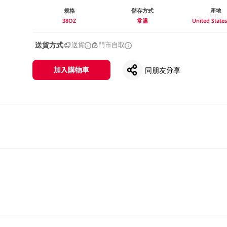
規格
儲存方式
產地
38OZ
常溫
United Stat
送貨方式
送貨
門市自取
加入購物車
同朋友分享