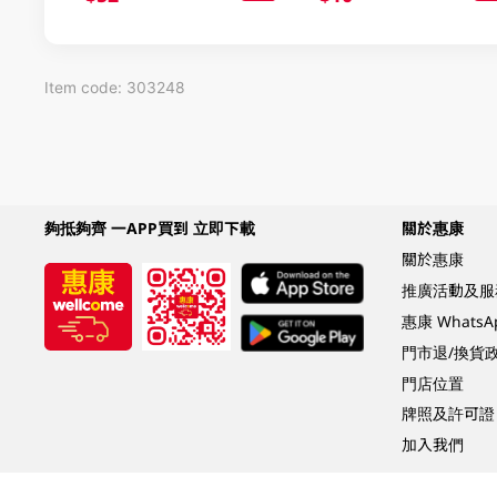
Item code: 303248
夠抵夠齊 一APP買到 立即下載
關於惠康
關於惠康
推廣活動及服
惠康 Whats
門市退/換貨
門店位置
牌照及許可證
加入我們