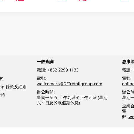
一般查詢
惠康
電話:
+852 2299 1133
電話:
務
電郵:
電郵:
wellcomecs@DFIretailgroup.com
onlin
App 條款及細則
辦公時間:
辦公時
政策
星期一至五 上午九時至下午五時 (星期
星期一
六、日及公眾假期休息)
企業
電
郵:
we