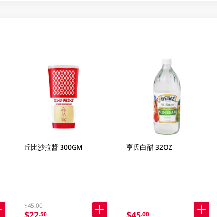
丘比沙拉醬 300GM
亨氏白醋 32OZ
$45.00
$22
$45
.50
.00