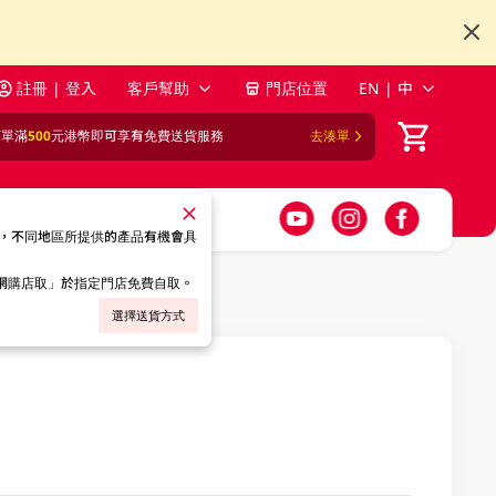
註冊 | 登入
客戶幫助
門店位置
EN | 中
訂單滿
500
元港幣即可享有免費送貨服務
去湊單
，不同地區所提供的產品有機會具
「網購店取」於指定門店免費自取。
選擇送貨方式