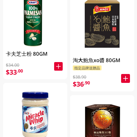
卡夫芝士粉 80GM
淘大鮑魚xo醬 80GM
$34.00
指定品牌送贈品
$33
.00
$38.90
$36
.90