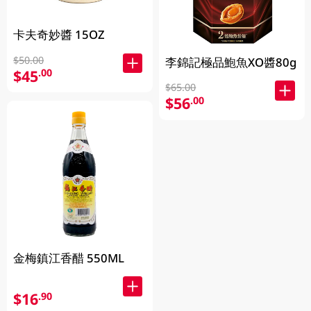
卡夫奇妙醬 15OZ
$50.00
李錦記極品鮑魚XO醬80g
$45
.00
$65.00
$56
.00
金梅鎮江香醋 550ML
$16
.90