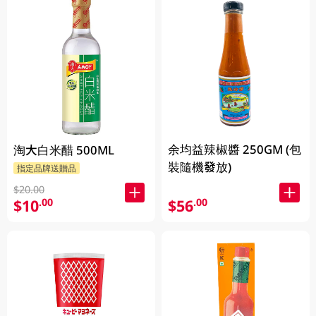
余均益辣椒醬 250GM (包
淘大白米醋 500ML
裝隨機發放)
指定品牌送贈品
$20.00
$10
$56
.00
.00