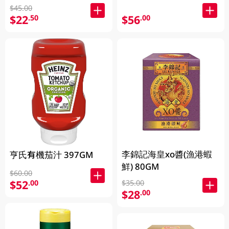
$45.00
$22
$56
.50
.00
李錦記海皇xo醬(漁港蝦
亨氏有機茄汁 397GM
鮮) 80GM
$60.00
$52
.00
$35.00
$28
.00