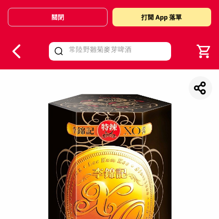
關閉
打開 App 落單
V
alid Until 30 June 2026