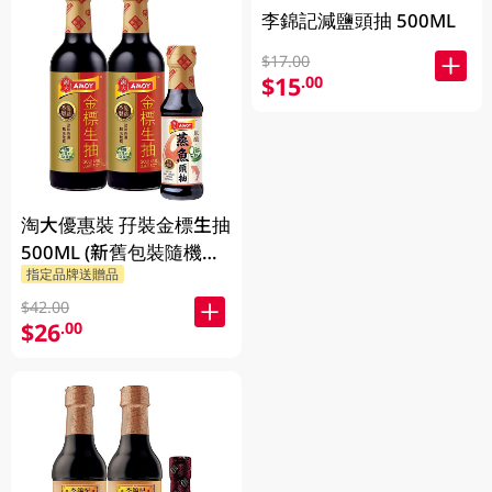
李錦記減鹽頭抽 500ML
$17.00
$15
.00
淘大優惠裝 孖裝金標生抽
500ML (新舊包裝隨機發
指定品牌送贈品
送)
$42.00
$26
.00