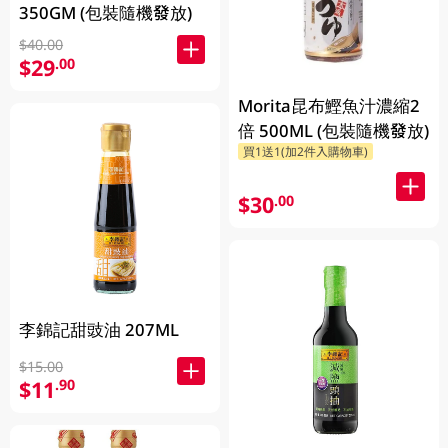
350GM (包裝隨機發放)
$40.00
$29
.00
Morita昆布鰹魚汁濃縮2
倍 500ML (包裝隨機發放)
買1送1(加2件入購物車)
$30
.00
李錦記甜豉油 207ML
$15.00
$11
.90