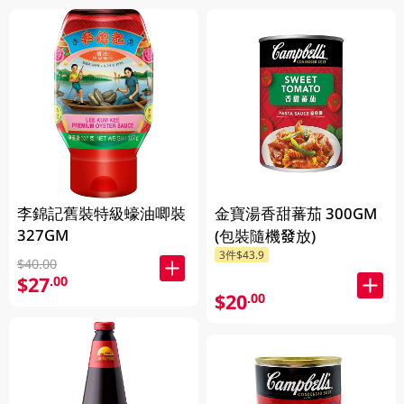
李錦記舊裝特級蠔油唧裝
金寶湯香甜蕃茄 300GM
327GM
(包裝隨機發放)
3件$43.9
$40.00
$27
.00
$20
.00