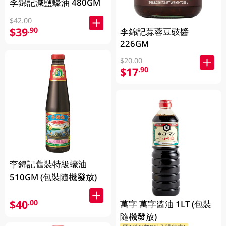
李錦記減鹽蠔油 480GM
$42.00
$39
.90
李錦記蒜蓉豆豉醬
226GM
$20.00
$17
.90
李錦記舊裝特級蠔油
510GM (包裝隨機發放)
$40
.00
萬字 萬字醬油 1LT (包裝
隨機發放)