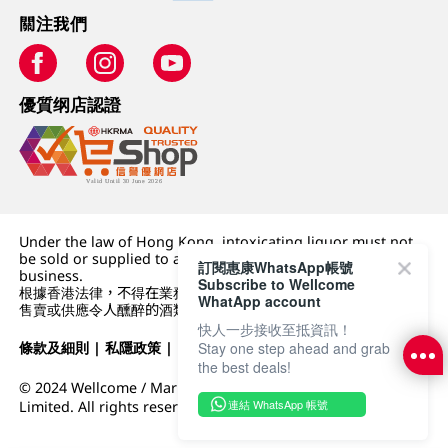
關注我們
優質纲店認證
Under the law of Hong Kong, intoxicating liquor must not
be sold or supplied to a minor (under 18) in the course of
訂閱惠康WhatsApp帳號
business.
Subscribe to Wellcome
根據香港法律，不得在業務過程中，向未成年人 (18 歲以下人士)
WhatApp account
售賣或供應令人醺醉的酒類。
快人一步接收至抵資訊！
Stay one step ahead and grab
條款及細則
|
私隱政策
|
DFI零售集團
the best deals!
© 2024 Wellcome / Market Place. The Dairy Farm Company
連結 WhatsApp 帳號
Limited. All rights reserved.