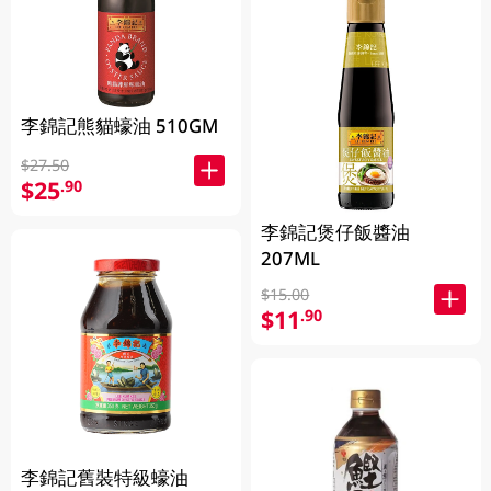
李錦記熊貓蠔油 510GM
$27.50
$25
.90
李錦記煲仔飯醬油
207ML
$15.00
$11
.90
李錦記舊裝特級蠔油