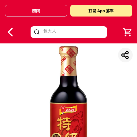
關閉
打開 App 落單
V
alid Until 30 June 2026