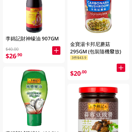
李錦記財神蠔油 907GM
金寶湯卡邦尼蘑菇
$40.00
295GM (包裝隨機發放)
$26
.90
3件$43.9
$20
.00