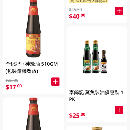
買1送1(加2件入購物車)
$45.50
$40
.00
李錦記財神蠔油 510GM
(包裝隨機發放)
$22.00
$17
.00
李錦記 蒸魚豉油優惠裝 1
PK
$25
.00