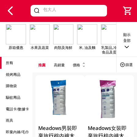
V
alid Until 30 June 2026
顯示
全部
原箱優惠
水果及蔬菜
肉類及海鮮
米, 油及麵
乳製品,冷凍
早餐及
食品及蛋類
所有
篩選
推薦
高銷量
價格
燒烤用品
購物袋
驅蚊用品
電話卡/數據卡
雨具
Meadows男裝即
Meadows女裝即
即棄內褲/毛巾
棄旅行棉內褲大碼
棄旅行棉內褲大碼