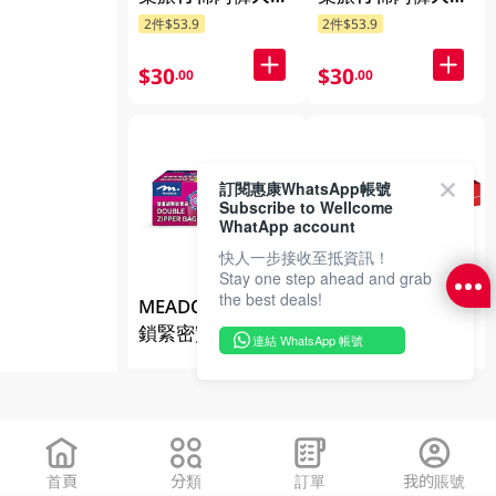
7PCS (新舊包裝隨
7PCS (新舊包裝隨
2件$53.9
2件$53.9
機發貨)
機發貨)
$30
$30
.00
.00
訂閱惠康WhatsApp帳號
Subscribe to Wellcome
WhatApp account
快人一步接收至抵資訊！
Stay one step ahead and grab
the best deals!
MEADOWS 雙重
鑽石牌 錫紙 25FT
鎖緊密實袋(細袋)
連結 WhatsApp 帳號
$20.00
100PC (新舊包裝
$18
.50
隨機發送)
$25
.00
首頁
分類
訂單
我的賬號