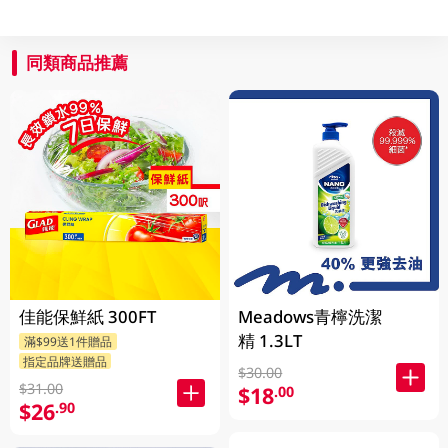
同類商品推薦
佳能保鮮紙 300FT
Meadows青檸洗潔
精 1.3LT
滿$99送1件贈品
指定品牌送贈品
$30.00
$31.00
$18
.00
$26
.90