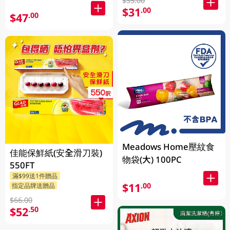
$35.00
$31
.00
$47
.00
Meadows Home壓紋食
佳能保鮮紙(安全滑刀裝)
物袋(大) 100PC
550FT
滿$99送1件贈品
$11
.00
指定品牌送贈品
$66.00
$52
.50