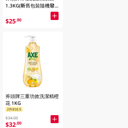
1.3KG(新舊包裝隨機發
送)
$25
.90
斧頭牌三重功效洗潔精橙
花 1KG
2件$58.9
$34.00
$32
.00