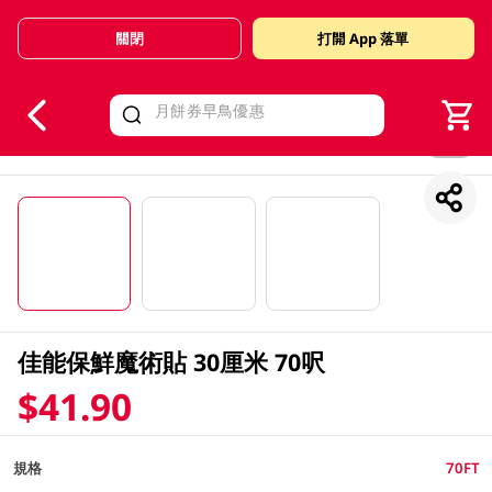
關閉
打開 App 落單
V
alid Until 30 June 2026
1/3
佳能保鮮魔術貼 30厘米 70呎
$41.90
規格
70FT