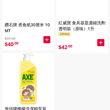
紅威寶 食具器皿濃縮洗劑
鑽石牌 煮食紙30厘米 10
透明裝（原味）1升
MT
2件$56
$47.00
$40
.00
$42
.00
斧頭牌檸檬洗潔精泵裝