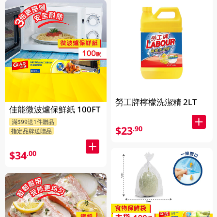
勞工牌檸檬洗潔精 2LT
佳能微波爐保鮮紙 100FT
滿$99送1件贈品
$23
.90
指定品牌送贈品
$34
.00