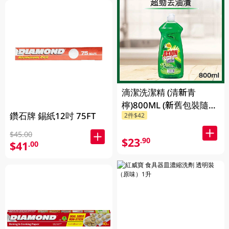
滴潔洗潔精 (清新青
檸)800ML (新舊包裝隨機
鑽石牌 錫紙12吋 75FT
2件$42
發貨)
$45.00
$23
.90
$41
.00