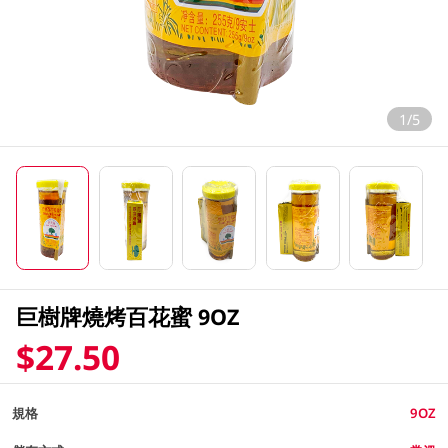
1/5
巨樹牌燒烤百花蜜 9OZ
$27.50
規格
9OZ