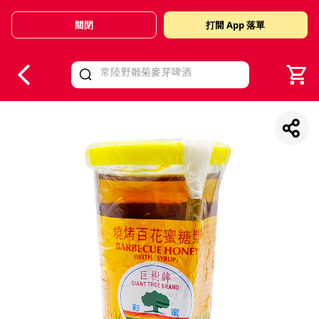
關閉
打開 App 落單
V
alid Until 30 June 2026