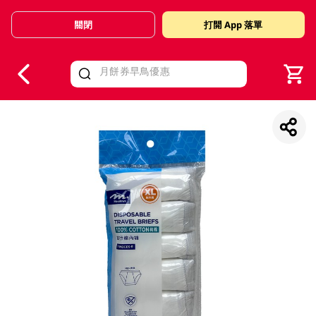
關閉
打開 App 落單
V
alid Until 30 June 2026