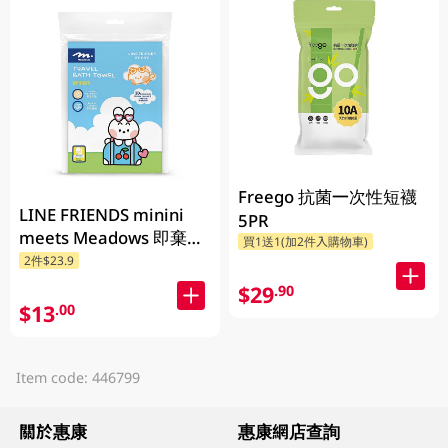
Freego 抗菌一次性短襪
LINE FRIENDS minini
5PR
meets Meadows 即棄旅
買1送1(加2件入購物車)
行浴巾 1件
2件$23.9
$29
.90
$13
.00
Item code: 446799
關於惠康
惠康網店查詢