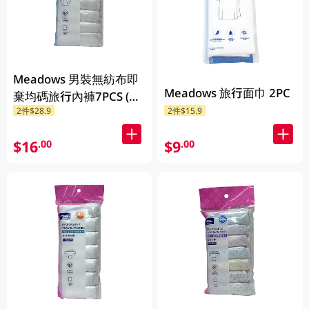
Meadows 男裝無紡布即
Meadows 旅行面巾 2PC
棄均碼旅行內褲7PCS (新
2件$28.9
2件$15.9
舊包裝隨機發貨)
$16
$9
.00
.00