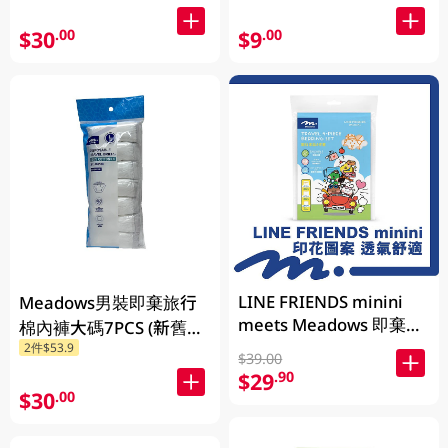
$30
$9
.00
.00
LINE FRIENDS minini
Meadows男裝即棄旅行
meets Meadows 即棄旅
棉內褲大碼7PCS (新舊包
行床品 1套
2件$53.9
裝隨機發貨)
$39.00
$29
.90
$30
.00