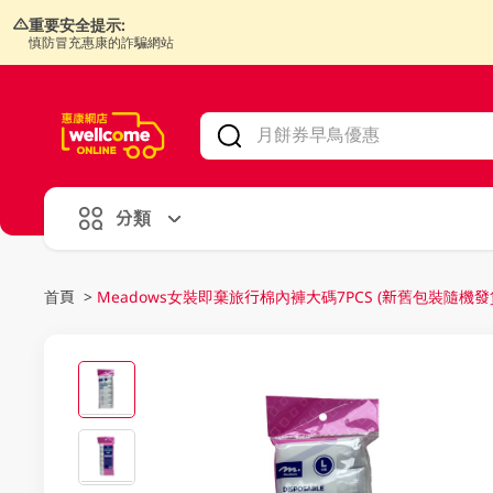
重要安全提示:
慎防冒充惠康的詐騙網站
V
alid Until 30 June 2026
分類
首頁
>
Meadows女裝即棄旅行棉內褲大碼7PCS (新舊包裝隨機發