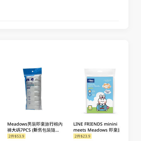
Meadows男裝即棄旅行棉內
LINE FRIENDS minini
褲大碼7PCS (新舊包裝隨機
meets Meadows 即棄旅行
發貨)
浴巾 1件
2件$53.9
2件$23.9