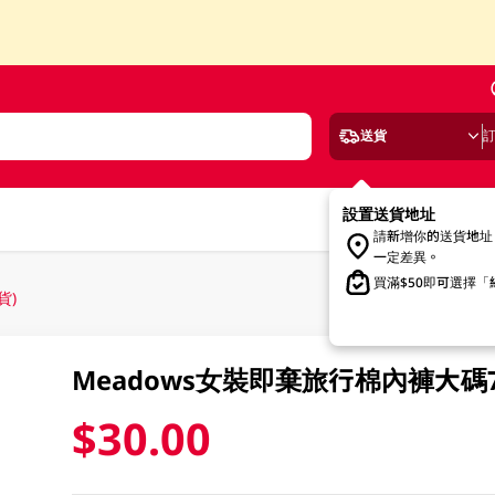
送貨
設置送貨地址
請新增你的送貨地址
一定差異。
買滿$50即可選擇
貨)
Meadows女裝即棄旅行棉內褲大碼7
$30.00