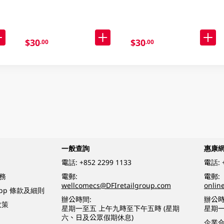
$30
$30
.00
.00
一般查詢
惠康
電話:
+852 2299 1133
電話:
務
電郵:
電郵:
wellcomecs@DFIretailgroup.com
onlin
App 條款及細則
辦公時間:
辦公時
政策
星期一至五 上午九時至下午五時 (星期
星期一
六、日及公眾假期休息)
企業