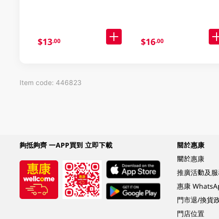
$13
$16
.00
.00
Item code: 446823
夠抵夠齊 一APP買到 立即下載
關於惠康
關於惠康
推廣活動及服
惠康 Whats
門市退/換貨
門店位置