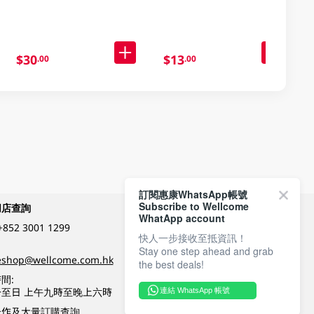
$30
$13
.00
.00
訂閱惠康WhatsApp帳號
Subscribe to Wellcome
網店查詢
付款方式
WhatApp account
+852 3001 1299
快人一步接收至抵資訊！
Stay one step ahead and grab
關注我們
eshop@wellcome.com.hk
the best deals!
間:
至日 上午九時至晚上六時
連結 WhatsApp 帳號
優質纲店認證
合作及大量訂購查詢