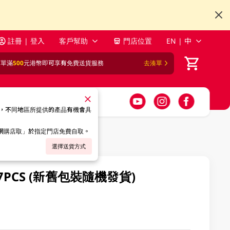
註冊 | 登入
客戶幫助
門店位置
EN | 中
訂單滿
500
元港幣即可享有免費送貨服務
去湊單
，不同地區所提供的產品有機會具
「網購店取」於指定門店免費自取。
選擇送貨方式
PCS (新舊包裝隨機發貨)