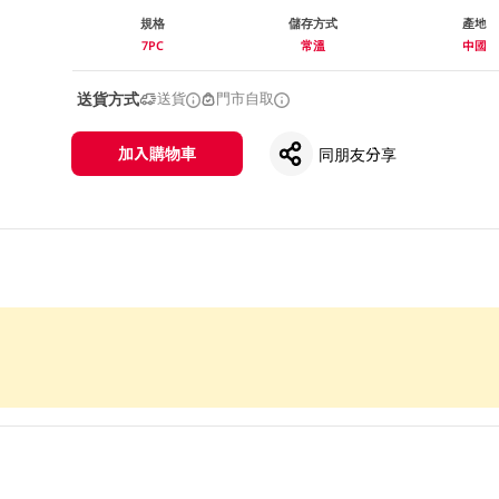
規格
儲存方式
產地
7PC
常溫
中國
送貨方式
送貨
門市自取
加入購物車
同朋友分享