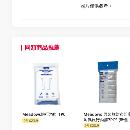
照片僅供參考。
同類商品推薦
Meadows旅行浴巾 1PC
Meadows 男裝無紡布即
均碼旅行內褲7PCS (新舊
2件$23.9
裝隨機發貨)
2件$28.9