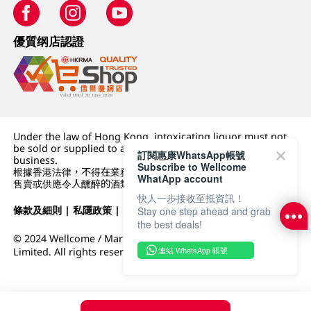
優質纲店認證
Under the law of Hong Kong, intoxicating liquor must not
be sold or supplied to a minor (under 18) in the course of
訂閱惠康WhatsApp帳號
business.
Subscribe to Wellcome
根據香港法律，不得在業務過程中，向未成年人 (18 歲以下人士)
WhatApp account
售賣或供應令人醺醉的酒類。
快人一步接收至抵資訊！
條款及細則
|
私隱政策
|
DFI零售集團
Stay one step ahead and grab
the best deals!
© 2024 Wellcome / Market Place. The Dairy Farm Company
連結 WhatsApp 帳號
Limited. All rights reserved.