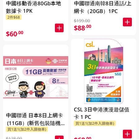
中國移動香港80Gb本地
中國聯通南韓8日通話/上
數據卡 1PK
網卡（20GB）1PC
2件$68
$199.00
$88
.00
$60
.00
CSL 3日中港澳漫遊儲值
中國聯通 日本8日上網卡
卡 1 PC
(11GB）(新舊包裝隨機
買1送1(加2件入購物車)
買1送1(加2件入購物車)
發貨)
.00
$128.00