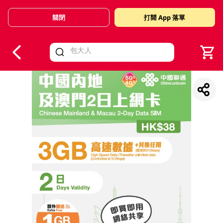
關閉
打開 App 落單
V
alid Until 30 June 2026