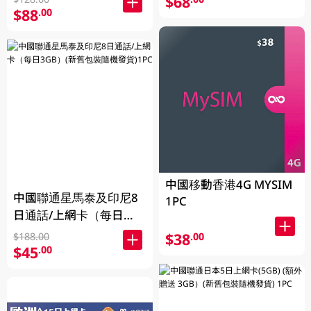
$68
$88
.00
中國移動香港4G MYSIM
中國聯通星馬泰及印尼8
1PC
日通話/上網卡（每日
3GB）(新舊包裝隨機發
$38
.00
$188.00
貨)1PC
$45
.00