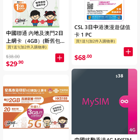
CSL 3日中港澳漫遊儲值
中國聯通 內地及澳門2日
卡 1 PC
上網卡（4GB）(新舊包裝
買1送1(加2件入購物車)
買1送1(加2件入購物車)
隨機發貨)
$68
.00
$38.00
$29
.90
中國移動香港4G MYSIM