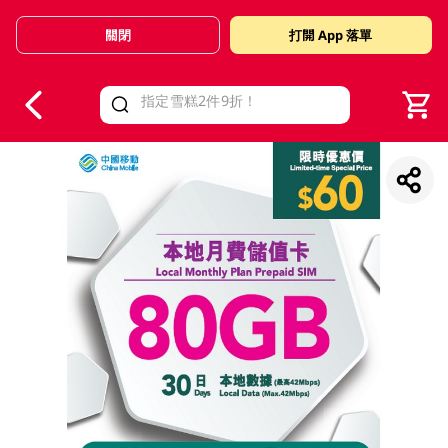
關閉
打開 App 落單
V
alid Until 30 June 2026