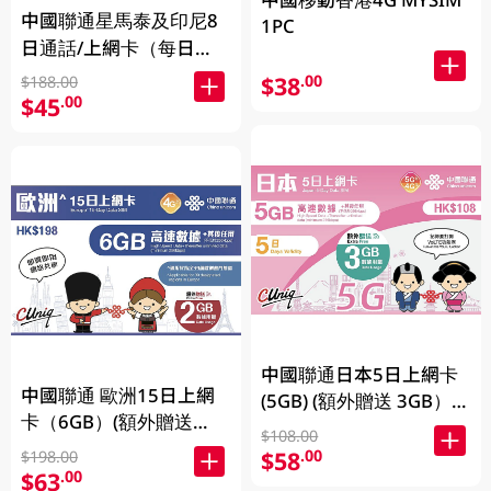
中國聯通星馬泰及印尼8
1PC
日通話/上網卡（每日
3GB）(新舊包裝隨機發
$38
.00
$188.00
貨)1PC
$45
.00
中國聯通日本5日上網卡
中國聯通 歐洲15日上網
(5GB) (額外贈送 3GB）
卡（6GB）(額外贈送
(新舊包裝隨機發貨) 1PC
$108.00
2GB）(新舊包裝隨機發
$58
.00
$198.00
貨)
$63
.00