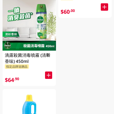
$60
.00
滴露殺菌消毒噴霧 (清新
香味) 450ml
指定品牌送贈品
$64
.90