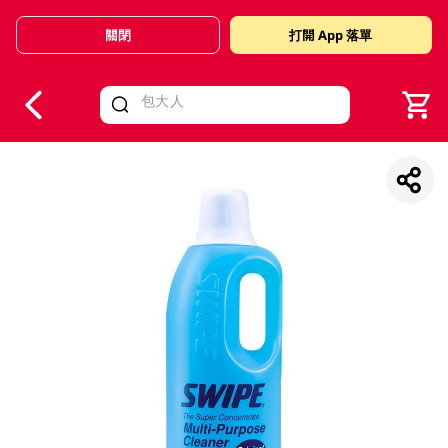
關閉
打開 App 落單
V
alid Until 30 June 2026