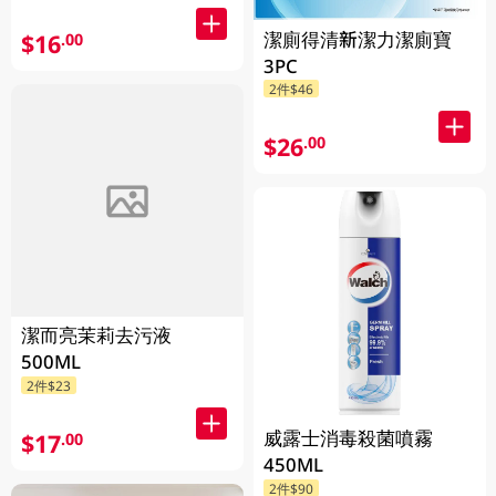
潔廁得清新潔力潔廁寶
$16
.00
3PC
2件$46
$26
.00
潔而亮茉莉去污液
500ML
2件$23
威露士消毒殺菌噴霧
$17
.00
450ML
2件$90