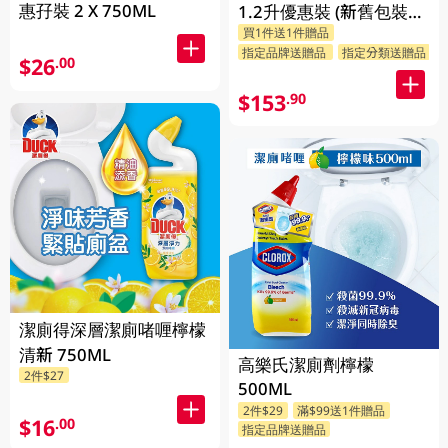
惠孖裝 2 X 750ML
1.2升優惠裝 (新舊包裝隨
買1件送1件贈品
機發送)
指定品牌送贈品
指定分類送贈品
$26
.00
$153
.90
潔廁得深層潔廁啫喱檸檬
清新 750ML
高樂氏潔廁劑檸檬
2件$27
500ML
2件$29
滿$99送1件贈品
$16
.00
指定品牌送贈品