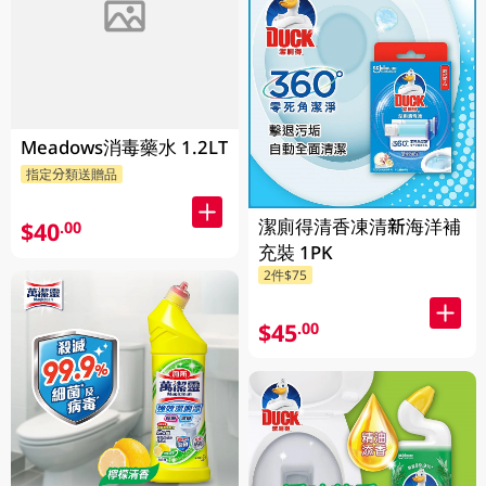
Meadows消毒藥水 1.2LT
指定分類送贈品
潔廁得清香凍清新海洋補
$40
.00
充裝 1PK
2件$75
$45
.00