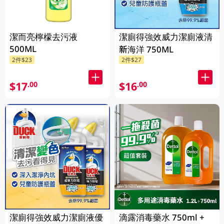
潔而亮檸檬去污液
潔廁得強效威力潔廁液清
500ML
新海洋 750ML
2件$23
2件$27
$17
$16
.00
.00
潔廁得強效威力潔廁液優
滴露消毒藥水 750ml +