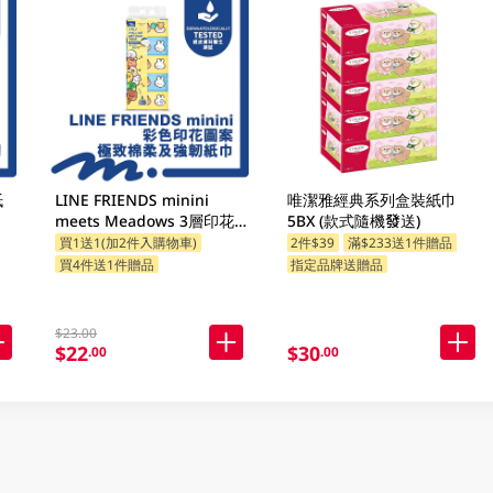
紙
LINE FRIENDS minini
唯潔雅經典系列盒裝紙巾
meets Meadows 3層印花
5BX (款式隨機發送)
細碼袋裝面紙 110張 x 5包
買1送1(加2件入購物車)
2件$39
滿$233送1件贈品
(包裝隨機發送)
買4件送1件贈品
指定品牌送贈品
$23.00
$22
$30
.00
.00