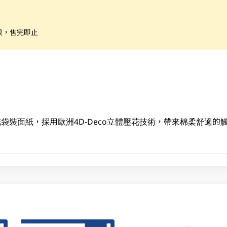
限，售完即止
體壓花袋裝面紙，採用歐洲4D-Deco立體壓花技術，帶來棉柔舒適