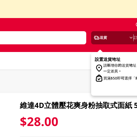
送貨
設置送貨地址
請新增你的送貨地址
一定差異。
買滿$50即可選擇
維達4D立體壓花爽身粉抽取式面紙 5
$28.00