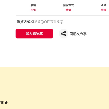
規格
儲存方式
產地
5PK
常溫
中國
送貨方式
送貨
門市自取
加入購物車
同朋友分享
完即止