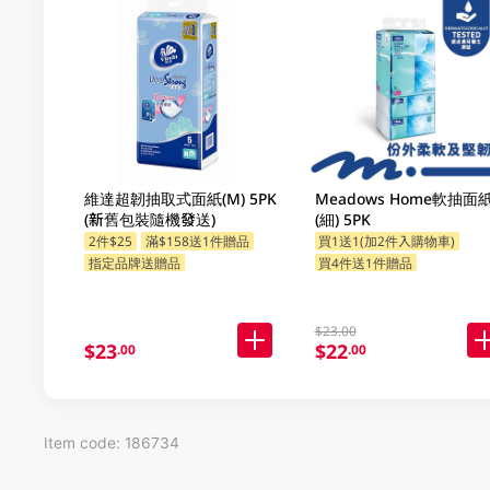
維達超韌抽取式面紙(M) 5PK
Meadows Home軟抽面
(新舊包裝隨機發送)
(細) 5PK
2件$25
滿$158送1件贈品
買1送1(加2件入購物車)
指定品牌送贈品
買4件送1件贈品
$23.00
$23
$22
.00
.00
Item code: 186734