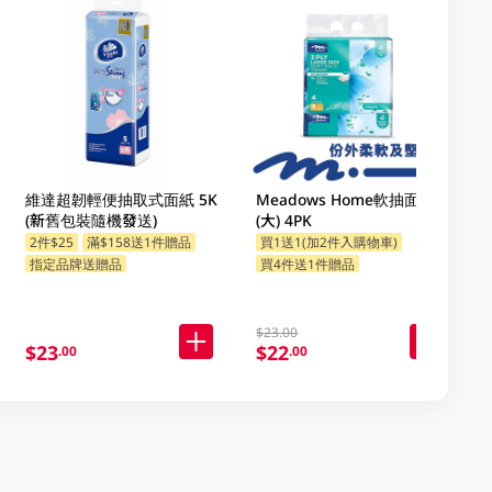
維達超韌輕便抽取式面紙 5K
Meadows Home軟抽面紙
(新舊包裝隨機發送)
(大) 4PK
2件$25
滿$158送1件贈品
買1送1(加2件入購物車)
指定品牌送贈品
買4件送1件贈品
$23.00
$23
$22
.00
.00