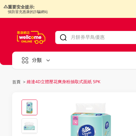
重要安全提示:
慎防冒充惠康的詐騙網站
V
alid Until 30 June 2026
分類
維達4D立體壓花爽身粉抽取式面紙 5PK
首頁
>