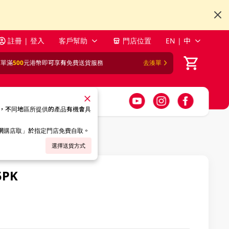
註冊 | 登入
客戶幫助
門店位置
EN | 中
訂單滿
500
元港幣即可享有免費送貨服務
去湊單
，不同地區所提供的產品有機會具
「網購店取」於指定門店免費自取。
選擇送貨方式
PK