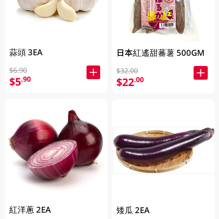
蒜頭 3EA
日本紅遙甜蕃薯 500GM
$6.90
$32.00
$5
.90
$22
.00
紅洋蔥 2EA
矮瓜 2EA