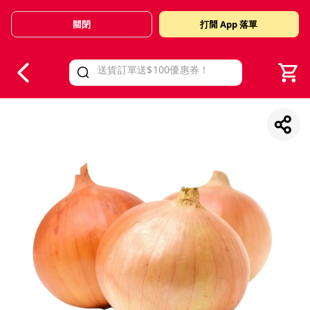
關閉
打開 App 落單
V
alid Until 30 June 2026