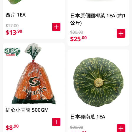
西芹 1EA
日本原個圓椰菜 1EA (約1
公斤)
$17.00
$13
.90
$30.00
$25
.00
紅心小甘筍 500GM
日本種南瓜 1EA
$8
.90
$39.00