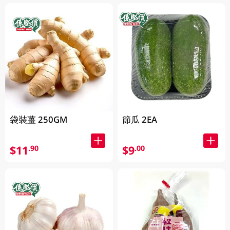
袋裝薑 250GM
節瓜 2EA
$11
$9
.90
.00