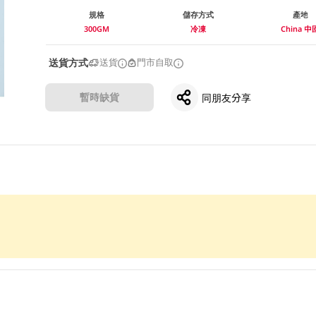
規格
儲存方式
產地
300GM
冷凍
China 中
送貨方式
送貨
門市自取
暫時缺貨
同朋友分享