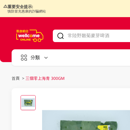
重要安全提示:
慎防冒充惠康的詐騙網站
V
alid Until 30 June 2026
分類
首頁
>
三個零上海青 300GM