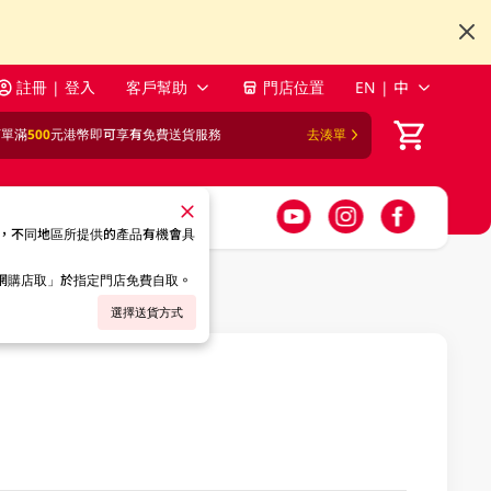
註冊 | 登入
客戶幫助
門店位置
EN | 中
訂單滿
500
元港幣即可享有免費送貨服務
去湊單
，不同地區所提供的產品有機會具
「網購店取」於指定門店免費自取。
選擇送貨方式