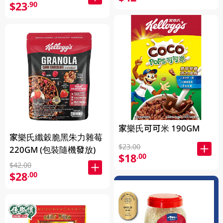
$23
.90
家樂氏可可米 190GM
家樂氏纖穀脆黑朱力雜莓
$23.00
220GM (包裝隨機發放)
$18
.00
$42.00
$28
.00