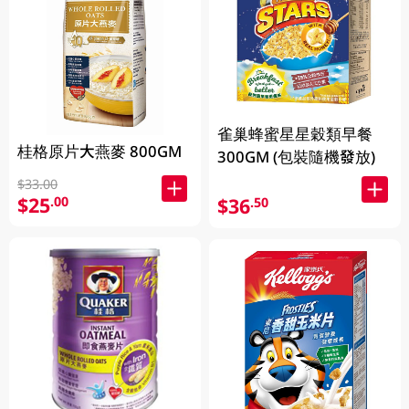
雀巢蜂蜜星星穀類早餐
桂格原片大燕麥 800GM
300GM (包裝隨機發放)
$33.00
$25
.00
$36
.50