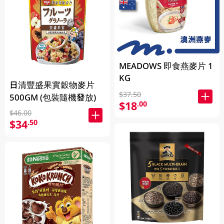
MEADOWS 即食燕麥片 1
KG
日清豐盛果實穀物麥片
$37.50
500GM (包裝隨機發放)
$18
.00
$46.00
$34
.50