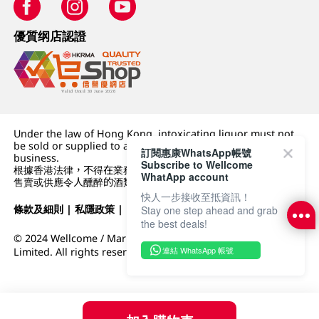
優質纲店認證
Under the law of Hong Kong, intoxicating liquor must not
be sold or supplied to a minor (under 18) in the course of
訂閱惠康WhatsApp帳號
business.
Subscribe to Wellcome
根據香港法律，不得在業務過程中，向未成年人 (18 歲以下人士)
WhatApp account
售賣或供應令人醺醉的酒類。
快人一步接收至抵資訊！
條款及細則
|
私隱政策
|
DFI零售集團
Stay one step ahead and grab
the best deals!
© 2024 Wellcome / Market Place. The Dairy Farm Company
連結 WhatsApp 帳號
Limited. All rights reserved.