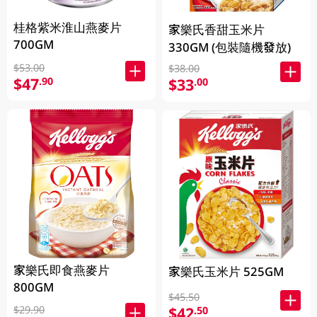
桂格紫米淮山燕麥片
家樂氏香甜玉米片
700GM
330GM (包裝隨機發放)
$53.00
$38.00
$47
.90
$33
.00
家樂氏即食燕麥片
家樂氏玉米片 525GM
800GM
$45.50
$29.90
$42
.50