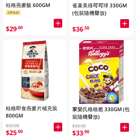
桂格燕麥飯 600GM
雀巢美祿可可球 330GM
(包裝隨機發放)
2件$45
$29
.00
$36
.50
桂格即食燕麥片補充裝
家樂氏格格脆 330GM (包
800GM
裝隨機發放)
$33.00
$39.90
$25
.00
$33
.90