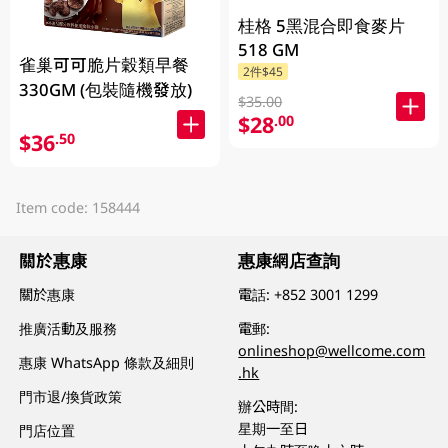
桂格 5黑混合即食麥片
518 GM
雀巢可可脆片穀類早餐
2件$45
330GM (包裝隨機發放)
$35.00
$28
.00
$36
.50
Item code: 158444
關於惠康
惠康網店查詢
關於惠康
電話:
+852 3001 1299
推廣活動及服務
電郵:
onlineshop@wellcome.com
惠康 WhatsApp 條款及細則
.hk
門市退/換貨政策
辦公時間:
星期一至日
門店位置