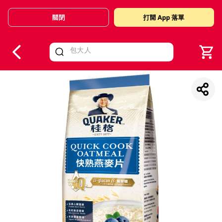
關閉
打開 App 落單
V
alid Until 30 June 2026