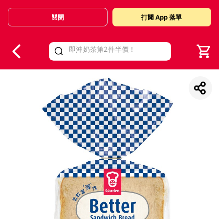
關閉
打開 App 落單
V
alid Until 30 June 2026