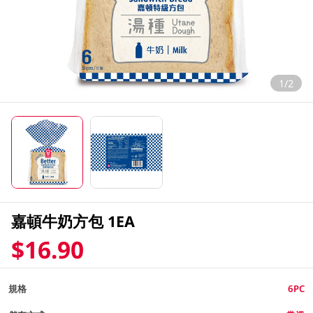
1/2
嘉頓牛奶方包 1EA
$16.90
規格
6PC