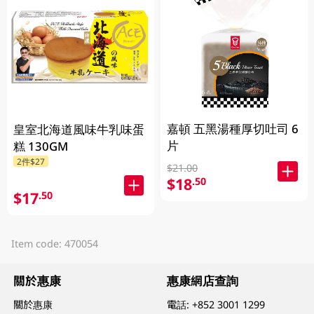
嘉頓 五黑湯種厚切吐司 6
皇室北海道風味牛乳味蛋
片
糕 130GM
2件$27
$21.00
$18
.50
$17
.50
Item code: 470054
關於惠康
惠康網店查詢
關於惠康
電話:
+852 3001 1299