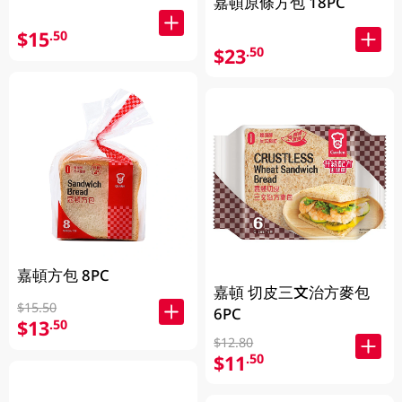
嘉頓原條方包 18PC
$15
.50
$23
.50
嘉頓方包 8PC
嘉頓 切皮三文治方麥包
$15.50
6PC
$13
.50
$12.80
$11
.50