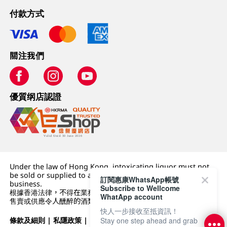
付款方式
關注我們
優質纲店認證
Under the law of Hong Kong, intoxicating liquor must not
be sold or supplied to a minor (under 18) in the course of
訂閱惠康WhatsApp帳號
business.
Subscribe to Wellcome
根據香港法律，不得在業務過程中，向未成年人 (18 歲以下人士)
WhatApp account
售賣或供應令人醺醉的酒類。
快人一步接收至抵資訊！
條款及細則
|
私隱政策
|
DFI零售集團
Stay one step ahead and grab