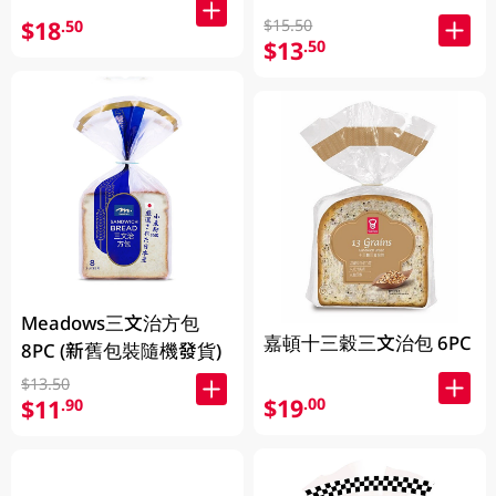
$18
$15.50
.50
$13
.50
Meadows三文治方包
嘉頓十三穀三文治包 6PC
8PC (新舊包裝隨機發貨)
$13.50
$19
.00
$11
.90