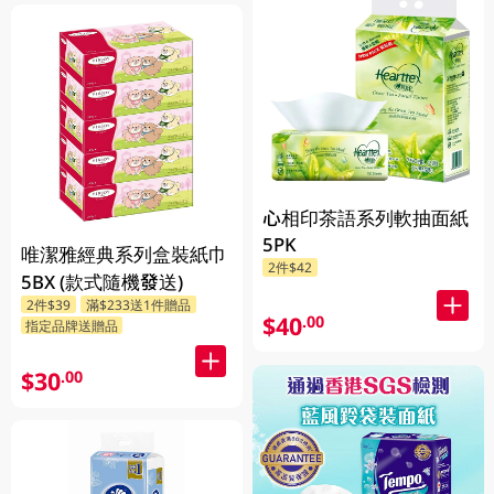
心相印茶語系列軟抽面紙
5PK
唯潔雅經典系列盒裝紙巾
2件$42
5BX (款式隨機發送)
2件$39
滿$233送1件贈品
$40
.00
指定品牌送贈品
$30
.00