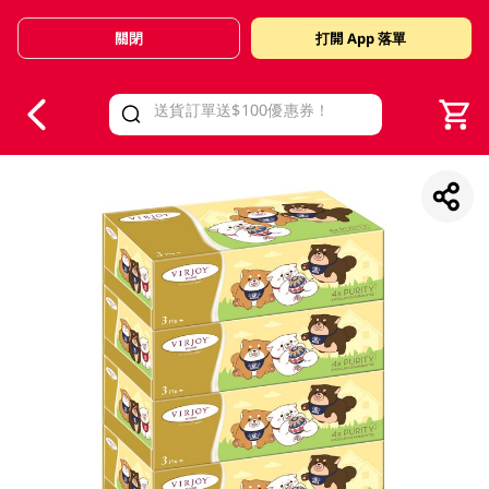
關閉
打開 App 落單
V
alid Until 30 June 2026