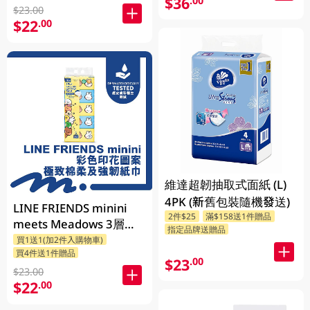
$36
.00
$23.00
$22
.00
維達超韌抽取式面紙 (L)
4PK (新舊包裝隨機發送)
LINE FRIENDS minini
2件$25
滿$158送1件贈品
meets Meadows 3層印
指定品牌送贈品
花細碼袋裝面紙 110張 x
買1送1(加2件入購物車)
買4件送1件贈品
5包 (包裝隨機發送)
$23
.00
$23.00
$22
.00