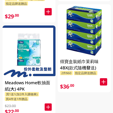
指定品牌送贈品
$29
.00
得寶盒裝紙巾茉莉味
4BX(款式隨機發送)
2件$60
指定品牌送贈品
Meadows Home軟抽面
$36
.00
紙(大) 4PK
買1送1(加2件入購物車)
買4件送1件贈品
$23.00
$22
.00