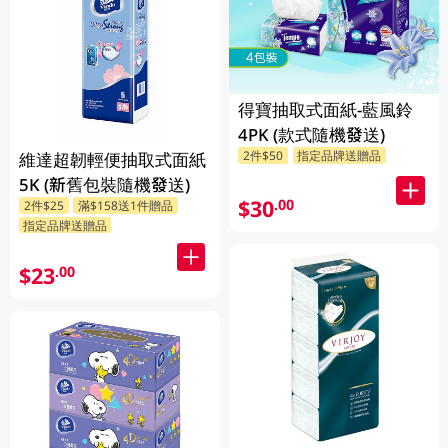
得寶抽取式面紙-藍風鈴
4PK (款式隨機發送)
2件$50
指定品牌送贈品
維達超韌輕便抽取式面紙
5K (新舊包裝隨機發送)
$30
.00
2件$25
滿$158送1件贈品
指定品牌送贈品
$23
.00