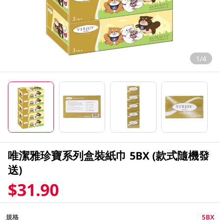
1/4
唯潔雅珍寶系列盒裝紙巾 5BX (款式隨機發
送)
$31.90
規格
5BX