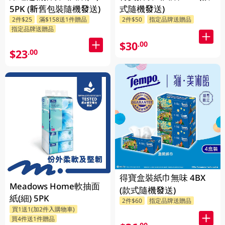
5PK (新舊包裝隨機發送)
式隨機發送)
2件$25
滿$158送1件贈品
2件$50
指定品牌送贈品
指定品牌送贈品
$30
.00
$23
.00
得寶盒裝紙巾無味 4BX
Meadows Home軟抽面
(款式隨機發送)
紙(細) 5PK
2件$60
指定品牌送贈品
買1送1(加2件入購物車)
買4件送1件贈品