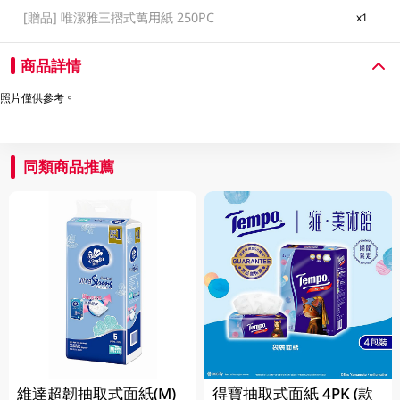
[贈品]
唯潔雅三摺式萬用紙 250PC
x1
商品詳情
照片僅供參考。
同類商品推薦
維達超韌抽取式面紙(M)
得寶抽取式面紙 4PK (款