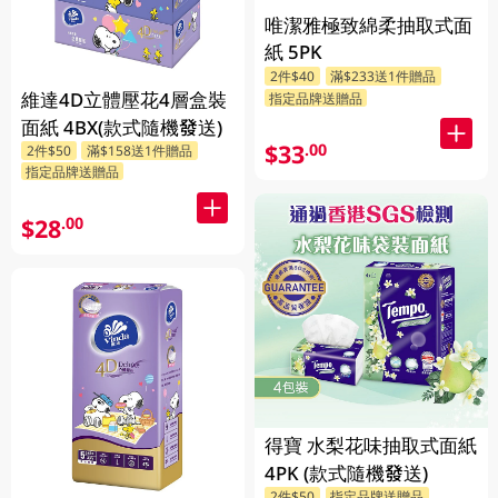
唯潔雅極致綿柔抽取式面
紙 5PK
2件$40
滿$233送1件贈品
維達4D立體壓花4層盒裝
指定品牌送贈品
面紙 4BX(款式隨機發送)
$33
.00
2件$50
滿$158送1件贈品
指定品牌送贈品
$28
.00
得寶 水梨花味抽取式面紙
4PK (款式隨機發送)
2件$50
指定品牌送贈品